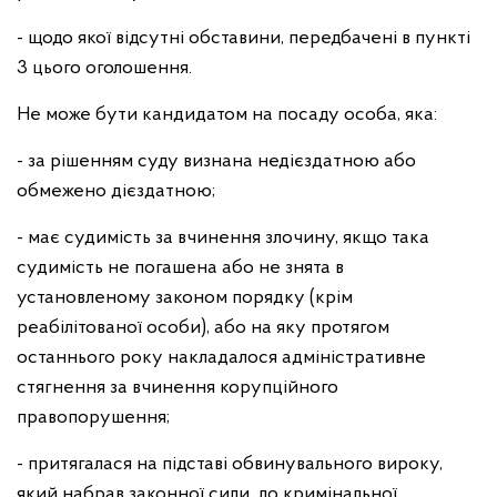
- щодо якої відсутні обставини, передбачені в пункті
3 цього оголошення.
Не може бути кандидатом на посаду особа, яка:
- за рішенням суду визнана недієздатною або
обмежено дієздатною;
- має судимість за вчинення злочину, якщо така
судимість не погашена або не знята в
установленому законом порядку (крім
реабілітованої особи), або на яку протягом
останнього року накладалося адміністративне
стягнення за вчинення корупційного
правопорушення;
- притягалася на підставі обвинувального вироку,
який набрав законної сили, до кримінальної