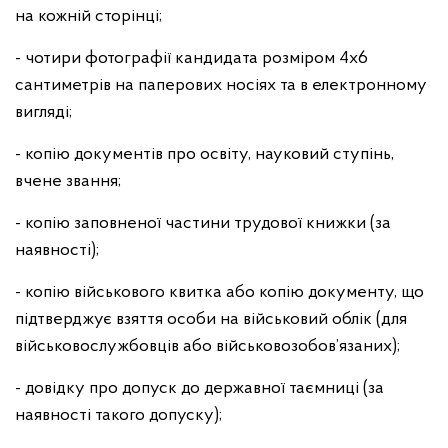
на кожній сторінці;
- чотири фотографії кандидата розміром 4x6
сантиметрів на паперових носіях та в електронному
вигляді;
- копію документів про освіту, науковий ступінь,
вчене звання;
- копію заповненої частини трудової книжки (за
наявності);
- копію військового квитка або копію документу, що
підтверджує взяття особи на військовий облік (для
військовослужбовців або військовозобов’язаних);
- довідку про допуск до державної таємниці (за
наявності такого допуску);