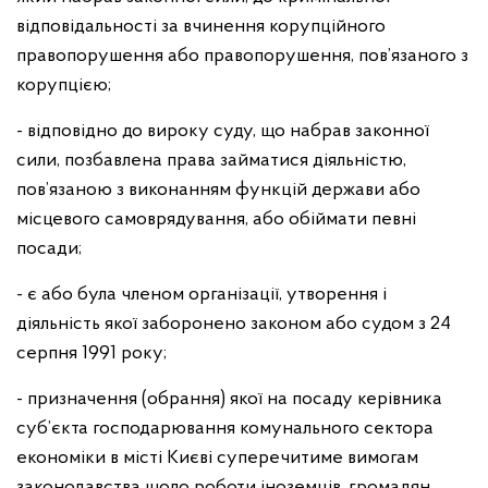
відповідальності за вчинення корупційного
правопорушення або правопорушення, пов’язаного з
корупцією;
- відповідно до вироку суду, що набрав законної
сили, позбавлена права займатися діяльністю,
пов’язаною з виконанням функцій держави або
місцевого самоврядування, або обіймати певні
посади;
- є або була членом організації, утворення і
діяльність якої заборонено законом або судом з 24
серпня 1991 року;
- призначення (обрання) якої на посаду керівника
суб’єкта господарювання комунального сектора
економіки в місті Києві суперечитиме вимогам
законодавства щодо роботи іноземців, громадян