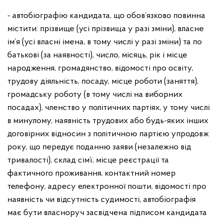
- автобіографію кандидата, що обов’язково повинна
містити: прізвище (усі прізвища у разі зміни), власне
ім’я (усі власні імена, в тому числі у разі зміни) та по
батькові (за наявності), число, місяць, рік і місце
народження, громадянство, відомості про освіту,
трудову діяльність, посаду, місце роботи (заняття),
громадську роботу (в тому числі на виборних
посадах), членство у політичних партіях, у тому числі
в минулому, наявність трудових або будь-яких інших
договірних відносин з політичною партією упродовж
року, що передує поданню заяви (незалежно від
тривалості), склад сім’ї, місце реєстрації та
фактичного проживання, контактний номер
телефону, адресу електронної пошти, відомості про
наявність чи відсутність судимості, автобіографія
має бути власноруч засвідчена підписом кандидата