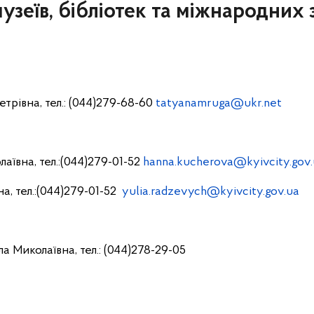
узеїв, бібліотек та міжнародних з
трівна, тел.: (044)279-68-60
tatyanamruga@ukr.net
аївна, тел.:(044)279-01-52
hanna.kucherova@kyivcity.gov
а, тел.:(044)279-01-52
yulia.radzevych@kyivcity.gov.ua
 Миколаївна, тел.: (044)278-29-05