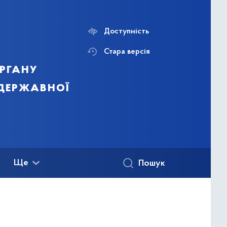
Доступність
Стара версія
ргану
 державної
Ще
Пошук