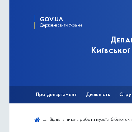
GOV.UA
Державні сайти України
Депа
Київської
Про департамент
Діяльність
Стру
Протидія корупції
Відділ з питань роботи музеїв, бібліотек та міжнародних зв