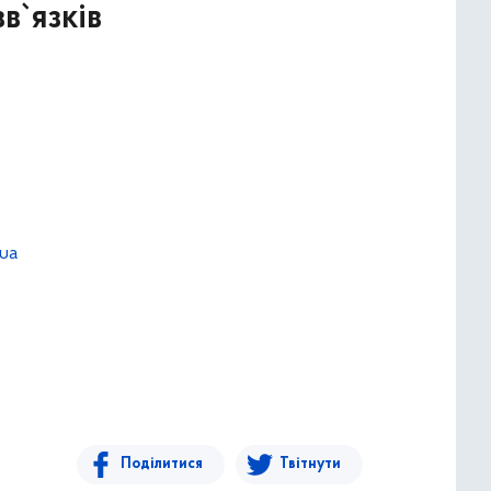
в`язків
.ua
Поділитися
Твітнути