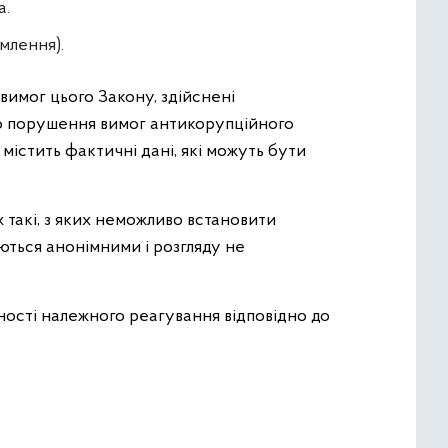
а.
омлення).
вимог цього Закону, здійснені
ро порушення вимог антикорупційного
містить фактичні дані, які можуть бути
ж такі, з яких неможливо встановити
ються анонімними і розгляду не
ості належного реагування відповідно до