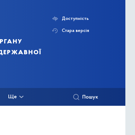
Доступність
Стара версія
ргану
 державної
Ще
Пошук