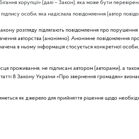
гання корупції» (далі – Закон), яка може бути перевірен
а підпису особи, яка надіслала повідомлення (автор повід
 Закону розгляду підлягають повідомлення про порушення 
начення авторства (анонімно). Анонімне повідомлення п
значена в ньому інформація стосується конкретної особи, 
сця проживання, не підписані автором (авторами), а тако
статті 8 Закону України «Про звернення громадян» визна
меться як джерело для прийняття рішення щодо необхідн