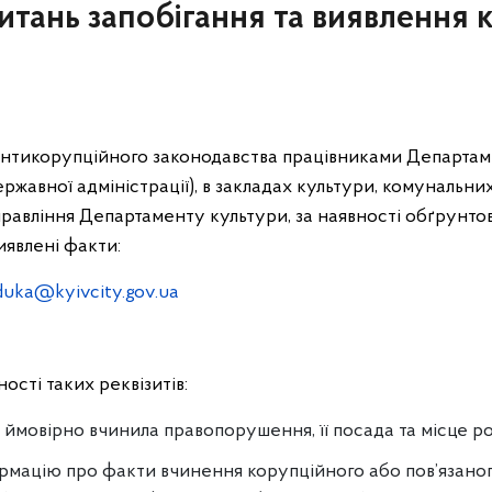
итань запобігання та виявлення к
антикорупційного законодавства працівниками Департам
 державної адміністрації), в закладах культури, комунальн
равління Департаменту культури, за наявності обґрунто
иявлені факти:
.duka@kyivcity.gov.ua
ості таких реквізитів:
ка ймовірно вчинила правопорушення, її посада та місце р
ормацію про факти вчинення корупційного або пов’язано