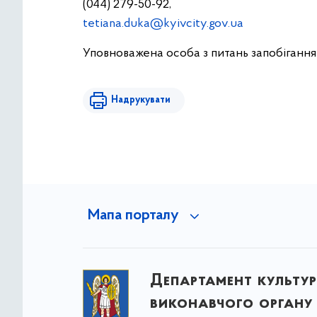
(044) 279-50-92,
tetiana.duka@kyivcity.gov.ua
Уповноважена особа з питань запобігання 
Надрукувати
Мапа порталу
Департамент культу
виконавчого органу 