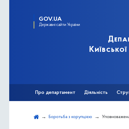
GOV.UA
Державні сайти України
Депа
Київської
Про департамент
Діяльність
Стру
Протидія корупції
Боротьба з корупцією
Уповноважена особа з питан