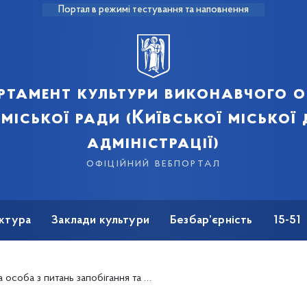
Портал в режимі тестування та наповнення
ртамент культури виконавчого о
 міської ради (Київської міської
адміністрації)
офіційний вебпортал
ктура
Заклади культури
Безбар’єрність
15-51
ь запобігання та виявлення корупції в Департаменті культури