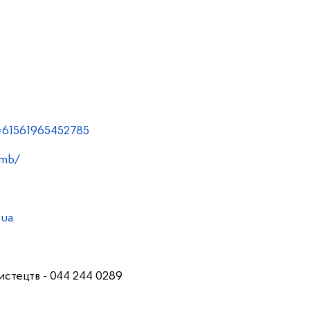
d=61561965452785
smb/
.ua
истецтв - 044 244 0289