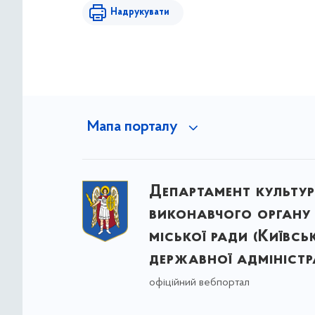
Надрукувати
Мапа порталу
Департамент культу
виконавчого органу 
міської ради (Київсь
державної адміністра
офіційний вебпортал