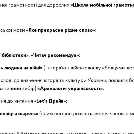
ьної грамотності для дорослих
«Школа мобільної грамотно
нської мови
«Яке прекрасне рідне слово»;
бібліотеки», «Читач рекомендує»;
ь людини на війні»
( інтерв’ю з військовослужбовцями, ве
лоді до вивчення історії та культури України, подвигів бо
кратичний вибір)
«Археологія українськості»;
ння до читання
«Let’s Драйв»;
ехніці акварель»
(психологічне розвантаження членів сі