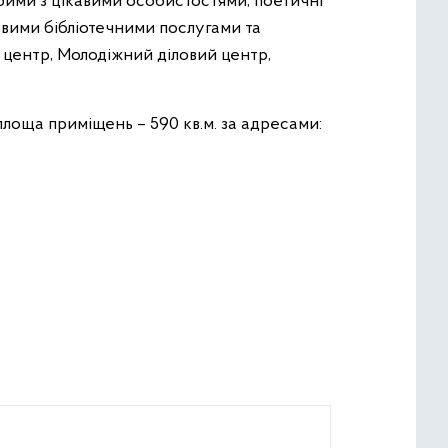
трими з цікавими особистостями, поетичні
овими бібліотечними послугами та
 центр, Молодіжний діловий центр,
площа приміщень – 590 кв.м. за адресами: