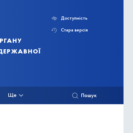
Доступність
Стара версія
ргану
 державної
Ще
Пошук