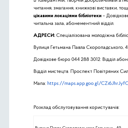
В толерантній, творчій доброзичливій атм
читання, змагання, книжкові виставки, то
цікавими локаціями бібліотеки
– Довідкове
читальна зала, абонементний відділ.
АДРЕСИ:
Спеціалізована молодіжна бібліо
Вулиця Гетьмана Павла Скоропадського, 49
Довідкове бюро 044 288 3012. Відділ або
Відділ мистецтв. Проспект Повітряних Сил,
Мапа:
https://maps.app.goo.gl/CZi6JhrJyf
Розклад обслуговування користувачів: