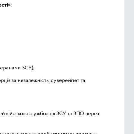
сті»;
теранами ЗСУ);
рців за незалежність, суверенітет та
мей військовослужбовців ЗСУ та ВПО через