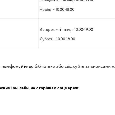
Понеділок – четвер 10.00-19.00
Неділя – 10.00-18.00
Вівторок – п’ятниця 10.00-19.00
Субота – 10.00-18.00
ї телефонуйте до бібліотеки або слідкуйте за анонсами 
режимі он-лайн, на сторінках соцмереж: