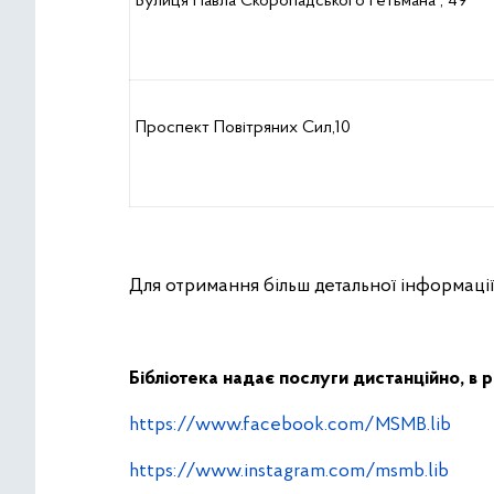
Вулиця Павла Скоропадського Гетьмана , 49
Проспект Повітряних Сил,10
Для отримання більш детальної інформаці
Бібліотека надає послуги дистанційно, в 
https://www.facebook.com/MSMB.lib
https://www.instagram.com/msmb.lib