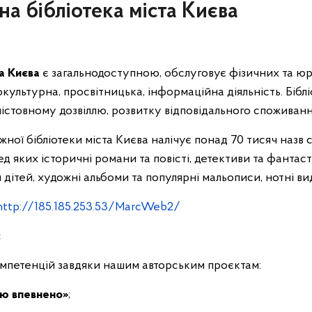
а бібліотека міста Києва
а Києва
є загальнодоступною, обслуговує фізичних та юр
окультурна, просвітницька, інформаційна діяльність. Бібл
містовному дозвіллю, розвитку відповідального споживанн
жної бібліотеки міста Києва налічує понад 70 тисяч назв 
ед яких історичні романи та повісті, детективи та фанта
ітей, художні альбоми та популярні мальописи, нотні видан
http://185.185.253.53/MarcWeb2/
:
компетенцій завдяки нашим авторським проєктам:
ою впевнено»
;