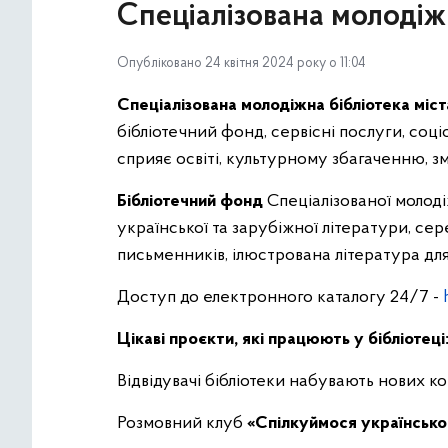
Спеціалізована молодіжн
Опубліковано 24 квітня 2024 року о 11:04
Спеціалізована молодіжна бібліотека міст
бібліотечний фонд, сервісні послуги, соці
сприяє освіті, культурному збагаченню, з
Бібліотечний фонд
Спеціалізованої молоді
української та зарубіжної літератури, сер
письменників, ілюстрована література для д
Доступ до електронного каталогу 24/7 -
Цікаві проєкти, які працюють у бібліотеці
Відвідувачі бібліотеки набувають нових 
Розмовний клуб
«Спілкуймося українськ