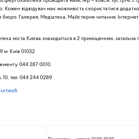
осфері бібліотека проводить майстер – класи, зустрічі, с
що. Кожен відвідувач має можливість скористатися додатк
 бюро, Галерея, Медіатека, Майстерня читання, Інтернет
тека міста Києва знаходиться в 2 приміщеннях, загальна 
 м. Київ 01032
нементу 044 287 0010.
 10, тел. 044 244 0289
Curteo6