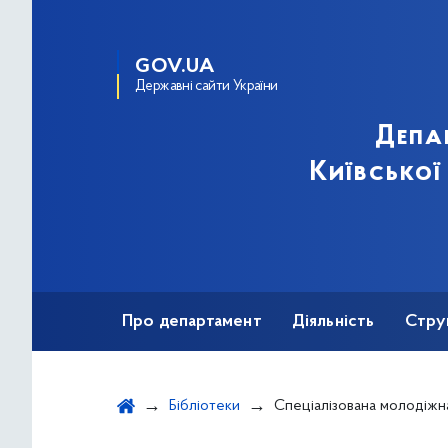
GOV.UA
Державні сайти України
Депа
Київської
Про департамент
Діяльність
Стру
Протидія корупції
Бібліотеки
Спеціалізована молодіжна б