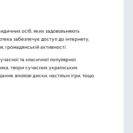
идичних осіб, яких задовольняють
іотека забезпечує доступ до інтернету,
я, громадянській активності.
сучасної та класичної популярної
стика, твори сучасних українських
ня, вінілові диски, настільні ігри, тощо.