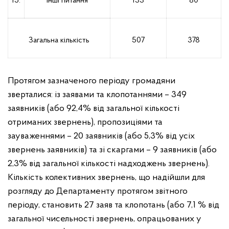
15.
Інші питання
133
80
Загальна кількість
507
378
Протягом зазначеного періоду громадяни
зверталися: із заявами
та клопотаннями – 349
заявників (або 92,4% від загальної кількості
отриманих звернень), пропозиціями та
зауваженнями – 20 заявників (або 5,3% від усіх
звернень заявників) та зі скаргами – 9 заявників (або
2,3% від загальної кількості надходжень звернень).
Кількість колективних звернень,
що надійшли для
розгляду до Департаменту протягом звітного
періоду, становить 27 заяв та клопотань (або 7,1 % від
загальної чисельності звернень, опрацьованих у