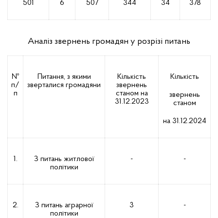
501
6
507
344
34
378
Аналіз звернень громадян у розрізі питань
№
Питання, з якими
Кількість
Кількість
п/
зверталися громадяни
звернень
п
станом на
звернень
31.12.2023
станом
на 31.12.2024
1.
З питань житлової
-
-
політики
2.
З питань аграрної
3
-
політики