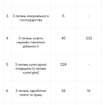
3.
З питань комунального
5
-
господарства
4.
З питань освіти,
40
232
науково-технічної
діяльності
5.
З питань культурної
228
-
спадщини (з питань
культури)
6.
З питань заробітної
36
16
плати
та праці