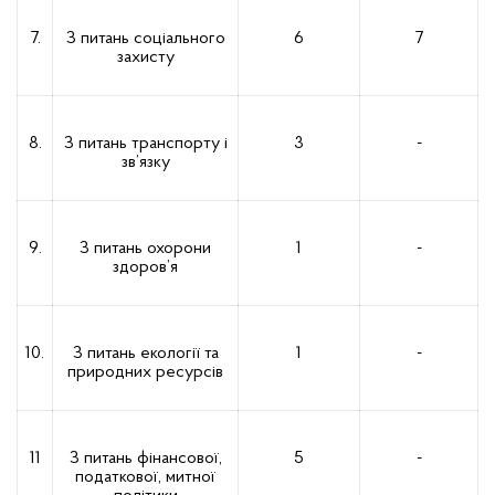
7.
З питань соціального
6
7
захисту
8.
З питань транспорту і
3
-
зв’язку
9.
З питань охорони
1
-
здоров’я
10.
З питань екології та
1
-
природних ресурсів
11
З питань фінансової,
5
-
податкової, митної