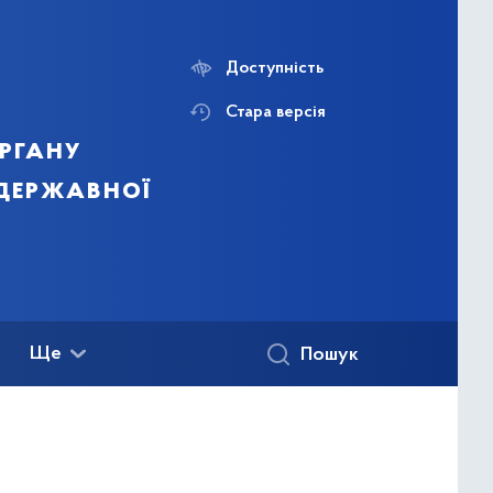
Доступність
Стара версія
ргану
 державної
Ще
Пошук