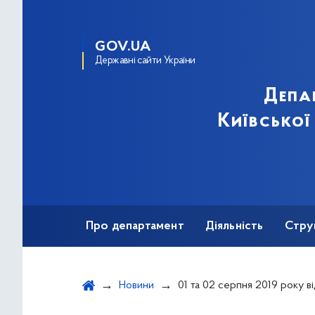
GOV.UA
Державні сайти України
Депа
Київської
Про департамент
Діяльність
Стру
Протидія корупції
Новини
01 та 02 серпня 2019 року відділом державної експертизи культурних цінностей здійснюється 