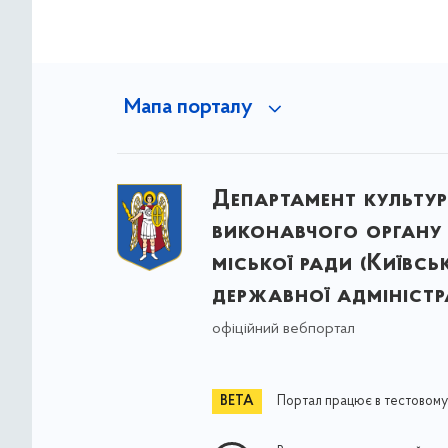
Мапа порталу
Департамент культу
виконавчого органу 
міської ради (Київсь
державної адміністра
офіційний вебпортал
Портал працює в тестовому