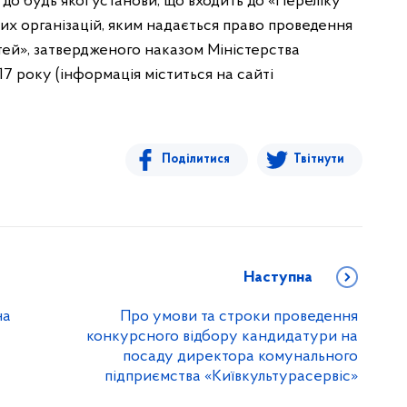
 до будь якої установи, що входить до «Переліку
ших організацій, яким надається право проведення
ей», затвердженого наказом Міністерства
17 року (інформація міститься на сайті
Поділитися
Твітнути
Наступна
на
Про умови та строки проведення
конкурсного відбору кандидатури на
посаду директора комунального
підприємства «Київкультурасервіс»