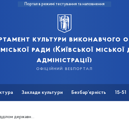
Портал в режимі тестування та наповнення
ртамент культури виконавчого о
 міської ради (Київської міської
адміністрації)
офіційний вебпортал
ктура
Заклади культури
Безбар’єрність
15-51
виключно видача вже оформлених експертних висновків