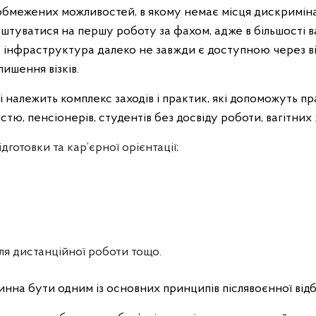
бмежених можливостей, в якому немає місця дискримінац
аштуватися на першу роботу за фахом, адже в більшості в
а інфраструктура далеко не завжди є доступною через ві
лишення візків.
і належить комплекс заходів і практик, які допоможуть 
стю, пенсіонерів, студентів без досвіду роботи, вагітних 
готовки та кар’єрної орієнтації;
я дистанційної роботи тощо.
на бути одним із основних принципів післявоєнної відб