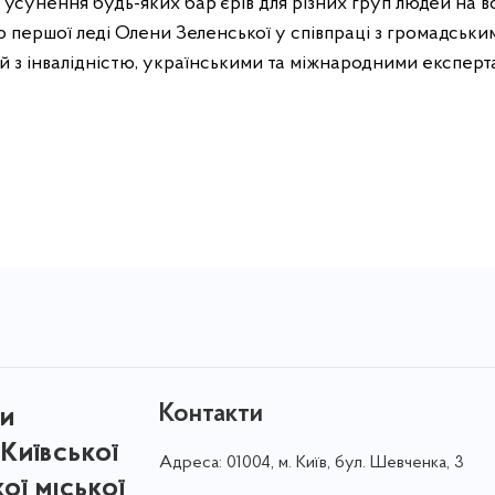
 усунення будь-яких бар’єрів для різних груп людей на вс
ою першої леді Олени Зеленської у співпраці з громадськ
ей з інвалідністю, українськими та міжнародними експерт
Контакти
ри
Київської
Адреса:
01004, м. Київ, бул. Шевченка, 3
кої міської