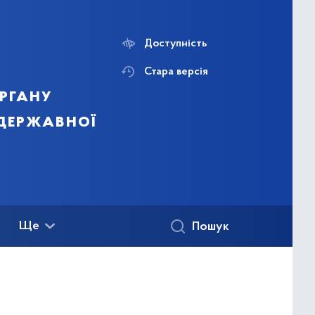
Доступність
Стара версія
ргану
 державної
Ще
Пошук