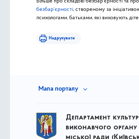
Більше про складові безбар’єрності та про
безбар’єрності
, створеному за ініціатив
психологами, батьками, які виховують діт
Надрукувати
Мапа порталу
Департамент культу
виконавчого органу 
міської ради (Київсь