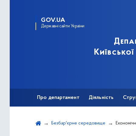
GOV.UA
Державні сайти України
Депа
Київської
Про департамент
Діяльність
Стру
Протидія корупції
Безбар'єрне середовище
Економічн