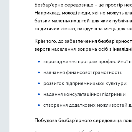
Безбар’єрне середовище – це простір нео
Наприклад, молоді люди, які не можуть вл
батьки маленьких дітей, для яких публічн
та дитячих кімнат, пандусів та місць для за
Крім того, до забезпечення безбар’єрност
верств населення, зокрема осіб з інвалідні
впровадження програм професійної під
навчання фінансової грамотності;
розвиток підприємницької культури;
надання консультаційної підтримки;
створення додаткових можливостей дл
Побудова безбар’єрного середовища повин