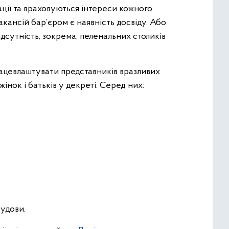
ії та враховуються інтереси кожного.
акансій бар’єром є наявність досвіду. Або
дсутність, зокрема, пеленальних столиків
працевлаштувати представників вразливих
жінок і батьків у декреті. Серед них:
удови.