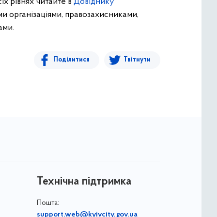
іх рівнях читайте в
Довіднику
ими організаціями, правозахисниками,
ами.
Поділитися
Твітнути
Технічна підтримка
Пошта:
support.web@kyivcity.gov.ua