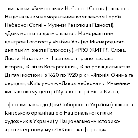
- виставки: «Земні шляхи Небесної Сотні» (спільно з
Національним меморіальним комплексом Героїв
Небесної Сотні – Музеєм Революції Гідності),
«Документи та долі» спільно з Меморіальним
центром Голокосту «Бабин Яр» (до Міжнародного
дня пам’яті жертв Голокосту), «PRO ЖИТТЯ. Слова.
Листи. Нотатки», «…І раптово, і грізно настала
історія», «Світло Воскресіння», «Сто років дитинства.
Дитячі костюми з 1820 по 1920 рік», «Японія. Очима та
серцем», «Київ уночі», «Лавра небесна» у Музейно-
виставковому центрі Музею історії міста Києва;
- фотовиставка до Дня Соборності України (спільно з
Київською організацією Національної спілки
художників України) у Національному історико-
архітектурному музеї «Київська фортеця»;