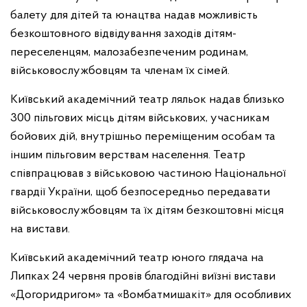
балету для дітей
та юнацтва надав можливість
безкоштовного відвідування заходів
дітям-
переселенцям, малозабезпеченим родинам,
військовослужбовцям та членам їх сімей.
Київський академічний театр ляльок надав близько
300 пільгових місць дітям військових, учасникам
бойових дій, внутрішньо переміщеним особам та
іншим пільговим верствам населення. Театр
співпрацював з військовою частиною
Національної
гвардії України, щоб безпосередньо передавати
військовослужбовцям та їх дітям безкоштовні місця
на вистави.
Київський академічний театр юного глядача на
Липках 24 червня провів благодійні виїзні вистави
«Догоридригом» та «Вомбатмишакіт» для особливих