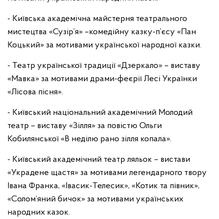
- Київська академічна майстерня театрального
мистецтва «Сузір’я» –комедійну казку-п’єсу «Пан
Коцький» за мотивами української народної казки.
- Театр української традиції «Дзеркало» – виставу
«Мавка» за мотивами драми-феєрії Лесі Українки
«Лісова пісня».
- Київський національний академічний Молодий
театр – виставу «Зілля» за повістю Ольги
Кобилянської «В неділю рано зілля копала».
- Київський академічний театр ляльок – вистави
«Украдене щастя» за мотивами легендарного твору
Івана Франка, «Івасик-Телесик», «Котик та півник»,
«Солом’яний бичок» за мотивами українських
народних казок.