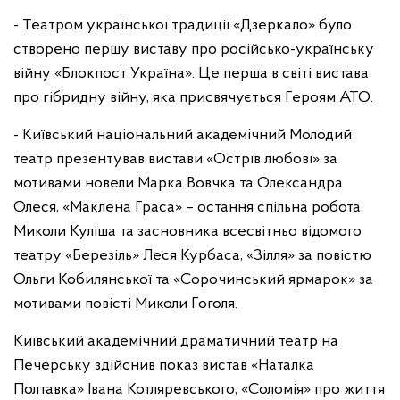
- Театром української традиції «Дзеркало» було
створено першу виставу про російсько-українську
війну «Блокпост Україна». Це перша в світі вистава
про гібридну війну, яка присвячується Героям АТО.
- Київський національний академічний Молодий
театр презентував вистави «Острів любові» за
мотивами новели Марка Вовчка та Олександра
Олеся, «Маклена Граса» – остання спільна робота
Миколи Куліша та засновника всесвітньо відомого
театру «Березіль» Леся Курбаса, «Зілля» за повістю
Ольги Кобилянської та «Сорочинський ярмарок» за
мотивами повісті Миколи Гоголя.
Київський академічний драматичний театр на
Печерську здійснив показ вистав «Наталка
Полтавка» Івана Котляревського, «Соломія» про життя