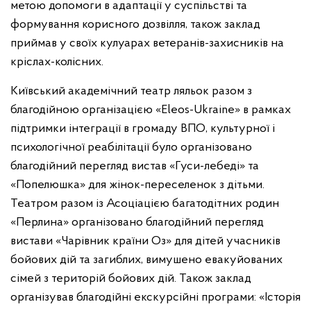
метою допомоги в адаптації у суспільстві та
формування корисного дозвілля, також заклад
приймав у своїх кулуарах ветеранів-захисників на
кріслах-колісних.
Київський академічний театр ляльок разом з
благодійною організацією «Eleos-Ukraine» в рамках
підтримки інтеграції в громаду ВПО, культурної і
психологічної реабілітації було організовано
благодійний перегляд вистав «Гуси-лебеді» та
«Попелюшка» для жінок-переселенок з дітьми.
Театром разом із Асоціацією багатодітних родин
«Перлина» організовано благодійний перегляд
вистави «Чарівник країни Оз» для дітей учасників
бойових дій та загиблих, вимушено евакуйованих
сімей з територій бойових дій. Також заклад
організував благодійні екскурсійні програми: «Історія