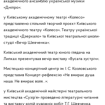
академічного ансамблю української музики
«Дніпро»;
у Київському академічному театрі «Колесо»
представлено спільний творчий проєкт Київського
академічного театру «Колесо», Театру української
традиції «Дзеркало» та Київської театральної школи-
студії «Вечір Шевченка»;
Київський академічний театр юного глядача на
Липках презентував вечір-виставу «Вусата зустріч»;
Мистецько-концертний центр ім. І. С. Козловського
представив Концерт-рефлексію «Не вмирає душа
наша. Не вмирає воля…»;
у Київській академічній майстерні театрального
мистецтва «Сузір’я» проведено літературні читання
та виставку копій художніх робіт Т.Г. Шевченка.