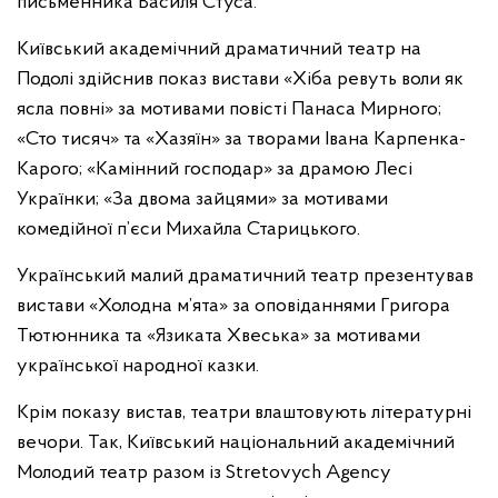
письменника Василя Стуса.
Київський академічний драматичний театр на
Подолі здійснив показ вистави «Хіба ревуть воли як
ясла повні» за мотивами повісті Панаса Мирного;
«Сто тисяч» та «Хазяїн» за творами Івана Карпенка-
Карого; «Камінний господар» за драмою Лесі
Українки; «За двома зайцями» за мотивами
комедійної п’єси Михайла Старицького.
Український малий драматичний театр презентував
вистави «Холодна м’ята» за оповіданнями Григора
Тютюнника та «Язиката Хвеська» за мотивами
української народної казки.
Крім показу вистав, театри влаштовують літературні
вечори. Так, Київський національний академічний
Молодий театр разом із Stretovych Agency