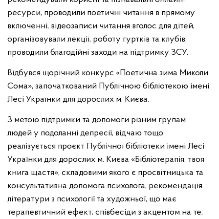
ресурси, проводили поетичні читання в прямому
включенні, відеозаписи читання вголос для дітей,
організовували лекції, роботу гуртків та клубів,
проводили благодійні заходи на підтримку ЗСУ.
Відбувся щорічний конкурс «Поетична зима Миколи
Сома», започаткований Публічною бібліотекою імені
Лесі Українки для дорослих
м. Києва.
З метою підтримки та допомоги різним групам
людей у подоланні депресії, відчаю тощо
реалізується проєкт Публічної бібліотеки імені Лесі
Українки для дорослих м. Києва «Бібліотерапія: твоя
книга щастя», складовими якого є просвітницька та
консультативна допомога психолога, рекомендація
літератури з психології та художньої, що має
терапевтичний ефект; співбесіди з акцентом на те,