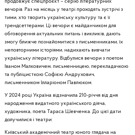
продовжує спецпроєкт – серію літературних
вечорів. Раз на місяць у театрі проходять зустрічі з
тими, хто творить українську культуру та є її
трендсеттерами. Ці вечори є майданчиком для
обговорення актуальних питань і викликів, дають
змогу ближче познайомитися з письменниками, їх
неповторними історіями, надихають вивчати
українську літературу. Відбулися вечори з поетом
Іваном Малковичем, письменницею, перекладачкою
та публіцисткою Софією Андрухович,
письменником Ілларіоном Павлюком.
У 2024 році Україна відзначила 210-річчя від дня
народження видатного українського діяча,
художника, поета Тараса Шевченка. До цієї дати
долучилися
і театри:
Київський академічний театр юного глядача на