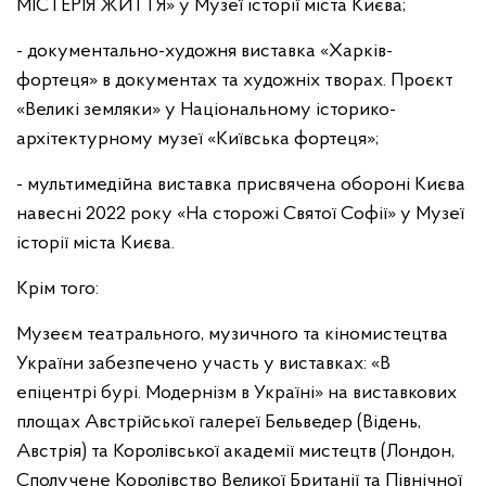
МІСТЕРІЯ ЖИТТЯ» у Музеї історії міста Києва;
- документально-художня виставка «Харків-
фортеця» в документах та художніх творах. Проєкт
«Великі земляки» у Національному історико-
архітектурному музеї «Київська фортеця»;
- мультимедійна виставка присвячена обороні Києва
навесні 2022 року «На сторожі Святої Софії» у Музеї
історії міста Києва.
Крім того:
Музеєм театрального, музичного та кіномистецтва
України забезпечено участь у виставках: «В
епіцентрі бурі. Модернізм в Україні» на виставкових
площах Австрійської галереї Бельведер (Відень,
Австрія) та Королівської академії мистецтв (Лондон,
Сполучене Королівство Великої Британії та Північної