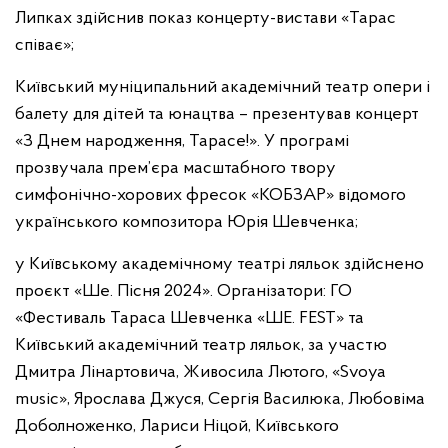
Липках здійснив показ концерту-вистави «Тарас
співає»;
Київський муніципальний академічний театр опери і
балету для дітей та юнацтва – презентував концерт
«З Днем народження, Тарасе!». У програмі
прозвучала прем’єра масштабного твору
симфонічно-хорових фресок «КОБЗАР» відомого
українського композитора Юрія Шевченка;
у Київському академічному театрі ляльок здійснено
проєкт
«Ше. Пісня 2024». Організатори: ГО
«Фестиваль Тараса Шевченка «ШЕ. FEST» та
Київський академічний театр ляльок, за участю
Дмитра Лінартовича, Живосила Лютого, «Svoya
music», Ярослава Джуся, Сергія Василюка, Любовіма
Доболноженко, Лариси Ніцой, Київського