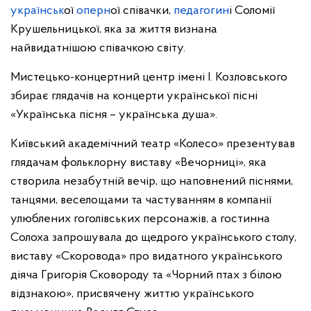
українськ
ої
оперн
ої співачки,
педагогин
і Соломії
Крушельницької, яка за життя визнана
найвидатнішою співачкою світу.
Мистецько-концертний центр імені І. Козловського
збирає глядачів на концерти української пісні
«Українська пісня – українська душа».
Київський академічний театр «Колесо» презентував
глядачам фольклорну виставу «Вечорниці», яка
створила незабутній вечір, що наповнений піснями,
танцями, веселощами та частуванням в компанії
улюблених гоголівських персонажів, а гостинна
Солоха запрошувала до щедрого українського столу,
виставу «Скоровода» про видатного українського
діяча Григорія Сковороду та «Чорний птах з білою
відзнакою», присвячену життю українського