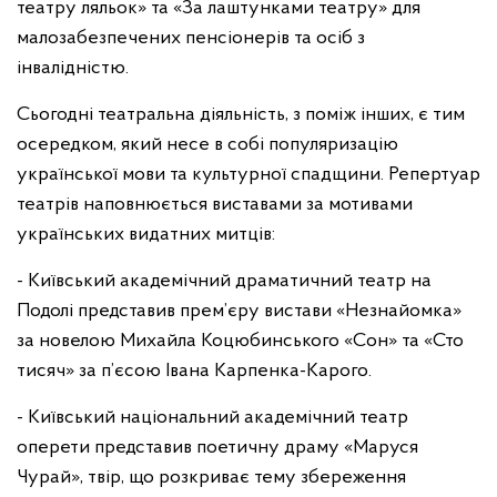
театру ляльок» та «За лаштунками театру» для
малозабезпечених пенсіонерів та осіб з
інвалідністю.
Сьогодні театральна діяльність, з поміж інших, є тим
осередком, який несе в собі популяризацію
української мови та культурної спадщини. Репертуар
театрів наповнюється виставами за мотивами
українських видатних митців:
- Київський академічний драматичний театр на
Подолі представив прем’єру вистави «Незнайомка»
за новелою Михайла Коцюбинського «Сон» та «Сто
тисяч» за п’єсою Івана Карпенка-Карого.
- Київський національний академічний театр
оперети представив поетичну драму «Маруся
Чурай», твір, що розкриває тему збереження