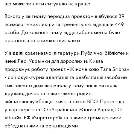
що може змінити ситуацію на краще.
Всього у звітному періоді за проєктом відбулося 39
психологічних лекцій та тренінгів, які відвідали 449
особи. До кожної з тем у відділі абонемента було
організовано книжкові виставки.
У відділі краєзнавчої літератури Публічної бібліотеки
імені Лесі Українки для дорослих м. Києва
продовжує роботу проєкт
«
Жіноче коло Tana Sribna
»
-
соціокультурна адаптація та реабілітація засобами
змістовного дозвілля жінок,
у тому числі матерів,
дружин, дочок та інших членів родин
військовослужбовців-киян, а також ВПО. Проєкт діє
у
партнерстві з ГО «Українська Жіноча Варта», ГО
«Літай», БФ «Superгерої» та іншими громадськими
обʼєднаннями
та організаціями.