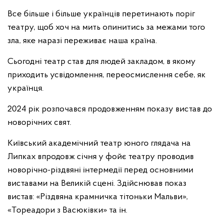
Все більше і більше українців перетинають поріг
театру, щоб хоч на мить опинитись за межами того
зла, яке наразі переживає наша країна.
Сьогодні театр став для людей закладом, в якому
приходить усвідомлення, переосмислення себе, як
українця.
2024 рік розпочався продовженням показу вистав до
новорічних свят.
Київський академічний театр юного глядача на
Липках впродовж січня
у фойє театру проводив
новорічно-різдвяні інтермедії перед основними
виставами на Великій сцені. Здійснював показ
вистав: «Різдвяна крамничка тітоньки Мальви»,
«Тореадори з Васюківки» та ін.