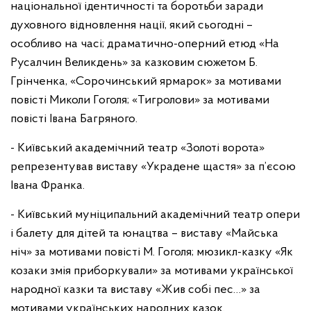
національної ідентичності та боротьби заради
духовного відновлення нації, який сьогодні –
особливо на часі; драматично-оперний етюд «На
Русалчин Великдень» за казковим сюжетом Б.
Грінченка, «Сорочинський ярмарок» за мотивами
повісті Миколи Гоголя; «Тигролови» за мотивами
повісті Івана Багряного.
- Київський академічний театр «Золоті ворота»
репрезентував виставу «Украдене щастя» за п’єсою
Івана Франка.
- Київський муніципальний академічний театр опери
і балету для дітей та юнацтва – виставу «Майська
ніч» за мотивами повісті М. Гоголя; мюзикл-казку «Як
козаки змія приборкували» за мотивами української
народної казки та виставу «Жив собі пес…» за
мотивами українських народних казок.