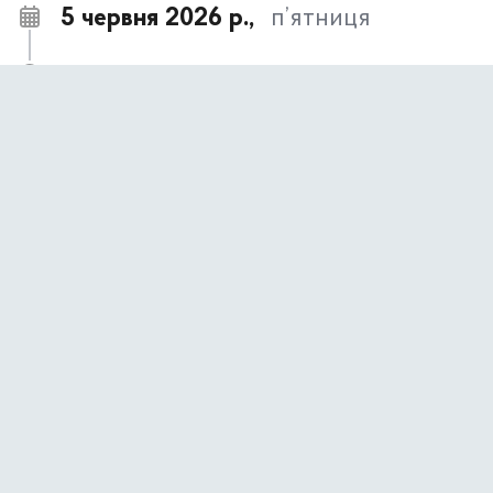
5 червня 2026 р.,
п’ятниця
Підвищуємо рівень обізнаності громадян
11:36
стосовно проблеми гендерного насильства
Культурний дайджест з 8-го до 14-го червня
11:27
1 червня 2026 р.,
понеділок