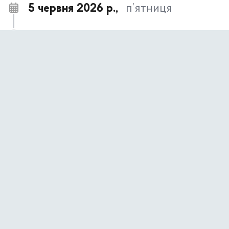
5 червня 2026 р.,
п’ятниця
Підвищуємо рівень обізнаності громадян
11:36
стосовно проблеми гендерного насильства
Культурний дайджест з 8-го до 14-го червня
11:27
1 червня 2026 р.,
понеділок