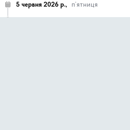
5 червня 2026 р.,
п’ятниця
Підвищуємо рівень обізнаності громадян
11:36
стосовно проблеми гендерного насильства
Культурний дайджест з 8-го до 14-го червня
11:27
1 червня 2026 р.,
понеділок