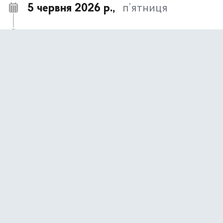
5 червня 2026 р.,
п’ятниця
Підвищуємо рівень обізнаності громадян
11:36
стосовно проблеми гендерного насильства
Культурний дайджест з 8-го до 14-го червня
11:27
1 червня 2026 р.,
понеділок