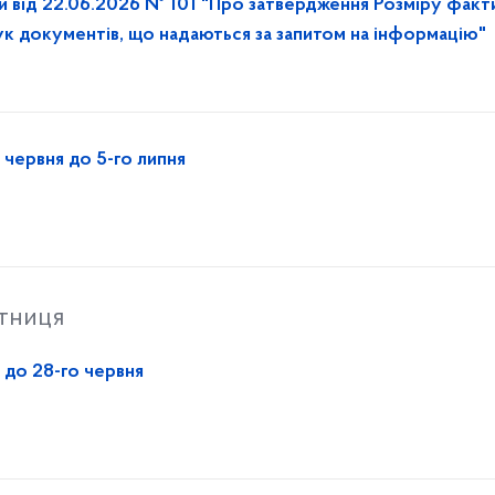
и від 22.06.2026 № 101 "Про затвердження Розміру факт
ук документів, що надаються за запитом на інформацію"
 червня до 5-го липня
ятниця
 до 28-го червня