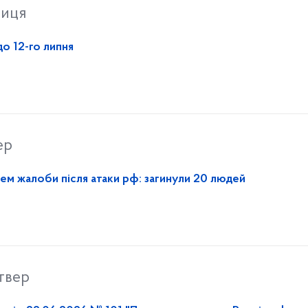
ниця
о 12-го липня
ер
нем жалоби після атаки рф: загинули 20 людей
твер