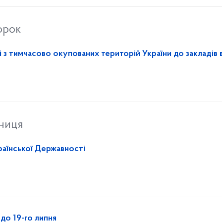
орок
 з тимчасово окупованих територій України до закладів 
тниця
аїнської Державності
до 19-го липня