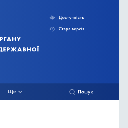
Доступність
Стара версія
ргану
 державної
Ще
Пошук