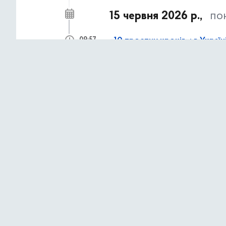
15 червня 2026 р.,
по
«10 простих кроків»: в Украї
09:57
доступності будівель
11 червня 2026 р.,
чет
Культурний дайджест з 15-го
10:04
5 червня 2026 р.,
п’я