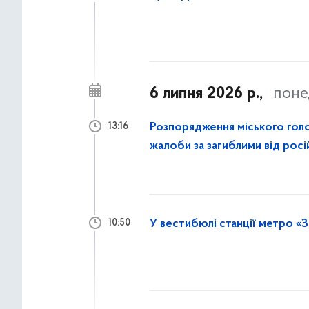
6 липня 2026 р.,
поне
Розпорядження міського гол
13:16
жалоби за загиблими від росі
У вестибюлі станції метро «З
10:50