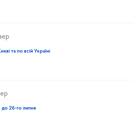
вер
єві та по всій Україні
вер
 до 26-го липня