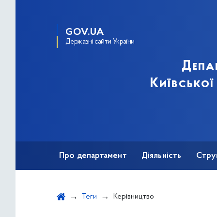
GOV.UA
Державні сайти України
Депа
Київської
Про департамент
Діяльність
Стру
Протидія корупції
Теги
Керівництво