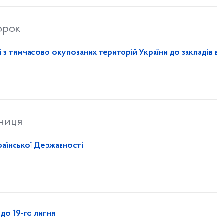
орок
 з тимчасово окупованих територій України до закладів 
тниця
аїнської Державності
до 19-го липня