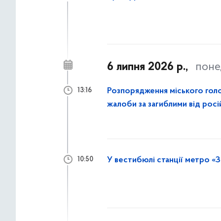
6 липня 2026 р.,
поне
Розпорядження міського гол
13:16
жалоби за загиблими від росі
У вестибюлі станції метро «З
10:50