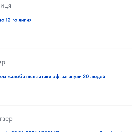
ниця
о 12-го липня
ер
нем жалоби після атаки рф: загинули 20 людей
твер