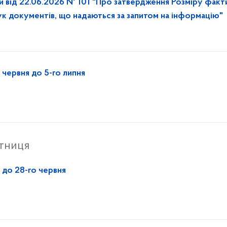
и від 22.06.2026 № 101 "Про затвердження Розміру факт
ук документів, що надаються за запитом на інформацію"
 червня до 5-го липня
ятниця
 до 28-го червня