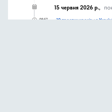
15 червня 2026 р.,
по
«10 простих кроків»: в Украї
09:57
доступності будівель
11 червня 2026 р.,
чет
Культурний дайджест з 15-го
10:04
5 червня 2026 р.,
п’я