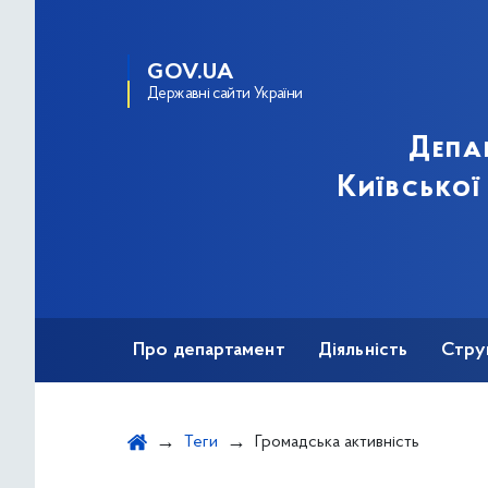
GOV.UA
Державні сайти України
Депа
Київської
Про департамент
Діяльність
Стру
Протидія корупції
Теги
Громадська активність