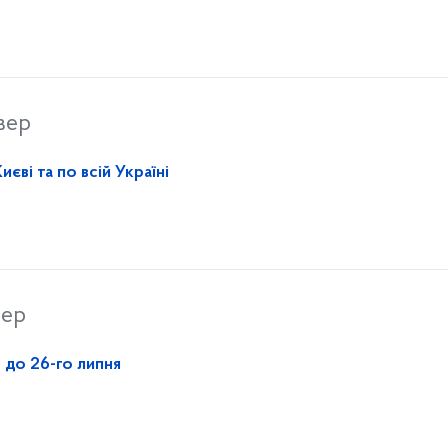
вер
єві та по всій Україні
вер
 до 26-го липня