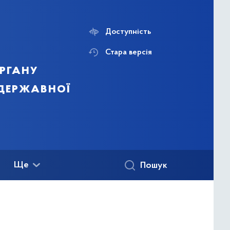
Доступність
Стара версія
ргану
 державної
Ще
Пошук