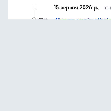
15 червня 2026 р.,
по
«10 простих кроків»: в Украї
09:57
доступності будівель
11 червня 2026 р.,
чет
Культурний дайджест з 15-го
10:04
5 червня 2026 р.,
п’я