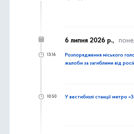
6 липня 2026 р.,
поне
Розпорядження міського гол
13:16
жалоби за загиблими від росі
У вестибюлі станції метро «З
10:50