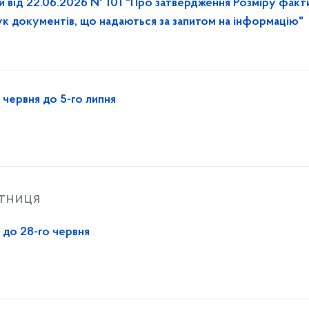
и від 22.06.2026 № 101 "Про затвердження Розміру факт
ук документів, що надаються за запитом на інформацію"
 червня до 5-го липня
ятниця
 до 28-го червня