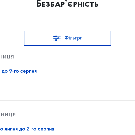
Безбар’єрність
Фільтри
тниця
 до 9-го серпня
тниця
о липня до 2-го серпня