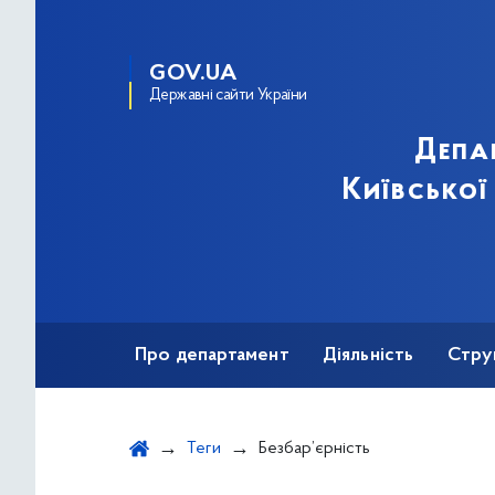
GOV.UA
Державні сайти України
Депа
Київської
Про департамент
Діяльність
Стру
Протидія корупції
Теги
Безбар’єрність