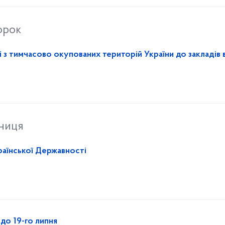
орок
 з тимчасово окупованих територій України до закладів 
тниця
аїнської Державності
до 19-го липня