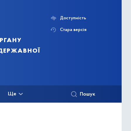
Доступність
Стара версія
ргану
 державної
Ще
Пошук