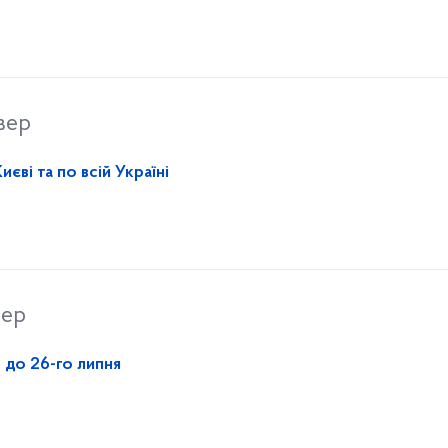
вер
єві та по всій Україні
вер
 до 26-го липня