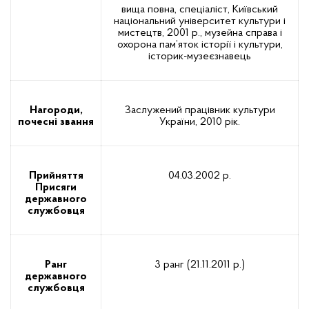
вища повна‚ спеціаліст, Київський
національний університет культури і
мистецтв, 2001 р., музейна справа і
охорона пам’яток історії і культури,
історик-музеєзнавець
Нагороди,
Заслужений працівник культури
почесні звання
України, 2010 рік.
Прийняття
04.03.2002 р.
Присяги
державного
службовця
Ранг
3 ранг (21.11.2011 р.)
державного
службовця