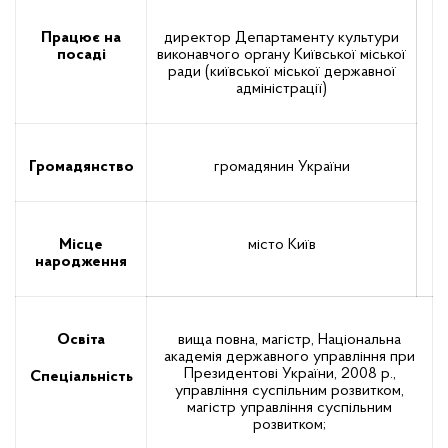
Працює на
директор Департаменту культури
посаді
виконавчого органу Київської міської
ради (київської міської державної
адміністрації)
Громадянство
громадянин України
Місце
місто Київ
народження
Освіта
вища повна‚ магістр, Національна
академія державного управління при
Президентові України, 2008 р.,
Спеціальність
управління суспільним розвитком,
магістр управління суспільним
розвитком;