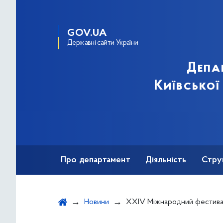
GOV.UA
Державні сайти України
Депа
Київської
Про департамент
Діяльність
Стру
Протидія корупції
Новини
XXIV Міжнародний фестиваль &quot;Музичні пр