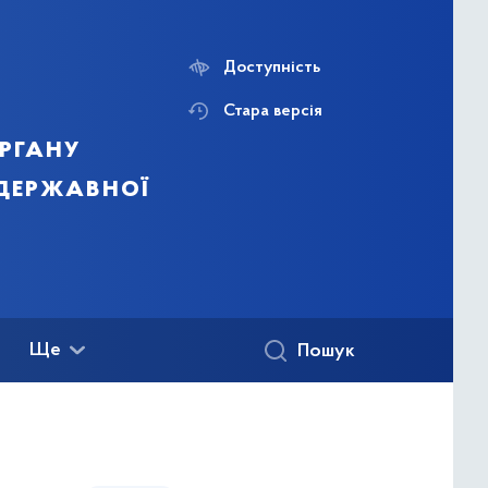
Доступність
Стара версія
ргану
 державної
Ще
Пошук