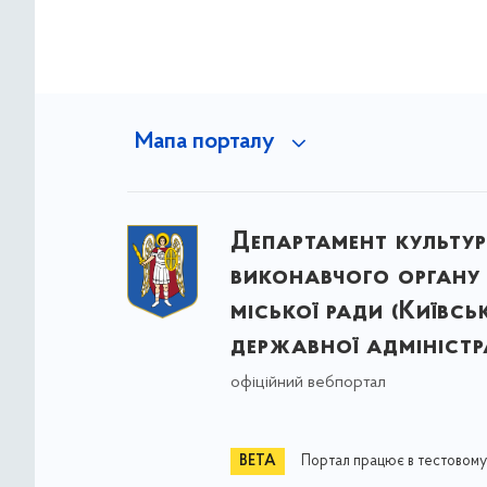
Мапа порталу
Департамент культу
виконавчого органу 
міської ради (Київсь
державної адміністра
офіційний вебпортал
Портал працює в тестовому