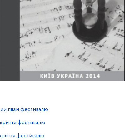
ий план фестивалю
дкриття фестивалю
криття фестивалю