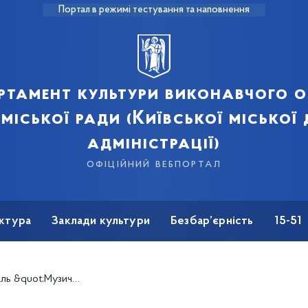
Портал в режимі тестування та наповнення
ртамент культури виконавчого о
 міської ради (Київської міської
адміністрації)
офіційний вебпортал
ктура
Заклади культури
Безбар’єрність
15-51
ем&#039;єри сезону&quot;