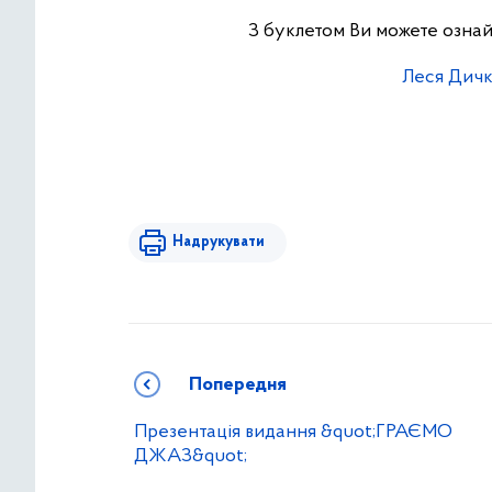
З буклетом Ви можете озн
Леся Дичко
Надрукувати
Попередня
Презентація видання &quot;ГРАЄМО
ДЖАЗ&quot;