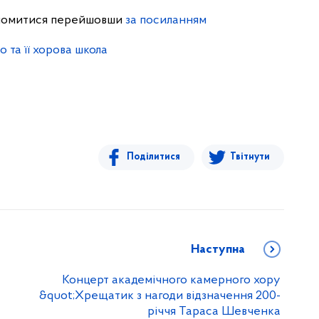
айомитися перейшовши
за посиланням
 та її хорова школа
Поділитися
Твітнути
Наступна
Концерт академічного камерного хору
&quot;Хрещатик з нагоди відзначення 200-
річчя Тараса Шевченка