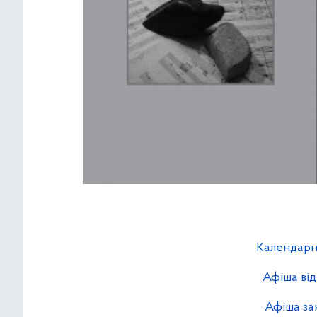
Календарн
Афіша ві
Афіша за