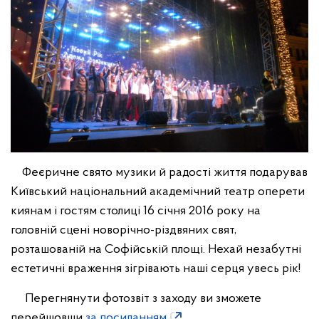
Феєричне свято музики й радості життя подарував
Київський національний академічний театр оперети
киянам і гостям столиці 16 січня 2016 року на
головній сцені новорічно-різдвяних свят,
розташованій на Софійській площі. Нехай незабутні
естетичні враження зігрівають наші серця увесь рік!
Перегнянути фотозвіт з заходу ви зможете
перейшовши
за посиланням
.