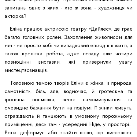
запитань, одне з яких - хто ж вона - художниця чи
акторка?
Еліна працює актрисою театру «Дайлес», де грає
багато головних ролей. Захоплення живописом для
неї - не просто хобі чи випадковий епізод в її житті, а
також кропітка робота, адже позаду вже чотири
повноцінні виставки, які привернули увагу
мистецтвознавців.
Головною темою творів Еліни є жінка, її природа,
самотність, біль, але, водночас, й гротескна та
іронічна посмішка, легке самомилування та
очевидне бажання бути на подіумі. Її жінки живуть,
страждають й танцюють в умовному порожньому
приміщенні, десь там - усередині Ніде, у просторі…
Вона деформує аби знайти лінію, що висловлює