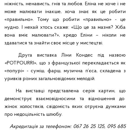
ніжність, ненависть, гнів та любов. Еліна не хоче і не
може малювати інакше, хоча знає як це робити
«правильно». Тому що робити «правильно» - це
нудно. І нехай хтось скаже: «Що це за мазня? Хіба
вона вміє малювати?», кредо Еліни – ніколи не
здаватися та знайти своє місце у мистецтві.
Друга виставка Ліни Кондес під назвою
«
POTPOURRI», що з французької перекладається як
«попурі» - суміш, фарш, музична п’єса, складена з
уривків різних загальновідомих мелодій.
На виставці представлена серія картин, що
демонструє взаємовідносини та відношення до
жінок холостяків, свідомість яких отруєна думками
про недоцільність шлюбу.
Акредитація за телефоном: 067 26 25 125, 095 685