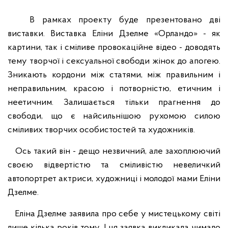
В рамках проекту буде презентовано дві
виставки. Виставка Еліни Дзелме «Орландо» - як
картини, так і сміливе провокаційне відео - доводять
тему творчої і сексуальної свободи жінок до апогею.
Зникають кордони між статями, між правильним і
неправильним, красою і потворністю, етичним і
неетичним. Залишається тільки прагнення до
свободи, що є найсильнішою рухомою силою
сміливих творчих особистостей та художників.
Ось такий він - дещо незвичний, але захоплюючий
своєю відвертістю та сміливістю невеличкий
автопортрет актриси, художниці і молодої мами Еліни
Дзелме.
Еліна Дзелме заявила про себе у мистецькому світі
лише кілька років тому. І ця заявка викликала чимало