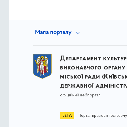
Мапа порталу
Департамент культу
виконавчого органу 
міської ради (Київсь
державної адміністра
офіційний вебпортал
Портал працює в тестовому