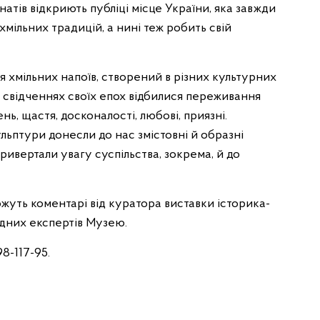
натів відкриють публіці місце України, яка завжди
хмільних традицій, а нині теж робить свій
ля хмільних напоїв, створений в різних культурних
х свідченнях своїх епох відбилися переживання
нь, щастя, досконалості, любові, приязні.
ульптури донесли до нас змістовні й образні
привертали увагу суспільства, зокрема, й до
жуть коментарі від куратора виставки історика-
дних експертів Музею.
98-117-95.