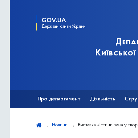
GOV.UA
Державні сайти України
Депа
Київської
Про департамент
Діяльність
Стру
Протидія корупції
Новини
Виставка «Істини вина у творах світового мистецтва з колекції Національного музею