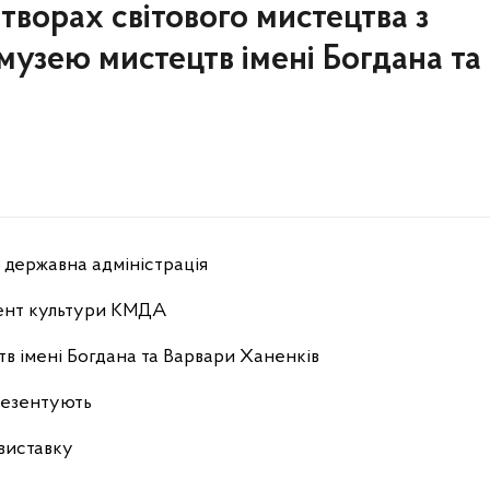
 творах світового мистецтва з
музею мистецтв імені Богдана та
а державна адміністрація
ент культури КМДА
в імені Богдана та Варвари Ханенків
езентують
виставку