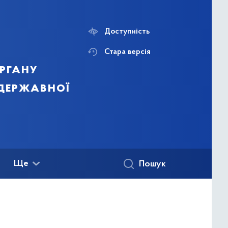
Доступність
Стара версія
ргану
 державної
Ще
Пошук