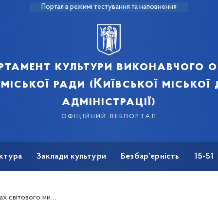
Портал в режимі тестування та наповнення
ртамент культури виконавчого о
 міської ради (Київської міської
адміністрації)
офіційний вебпортал
ктура
Заклади культури
Безбар’єрність
15-51
 мистецтв імені Богдана та Варвари Ханенків»