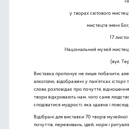
«
у творах світового мистец
мистецтв імені Бо
17 листо
Національний музей мистецт
(вул. Те
Виставка пропонує не лише побачити, але
алкоголю, відображені у пам’ятках історії
слова розповідає про почуття, відношення
твори відкривають нам, чого саме людство 
сподіватися мудрості, яка здавна і повсюд
Відібрані для виставки 70 творів музейно
почуттів, переживань, ідей, норм і ритуалів