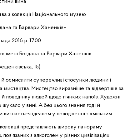
Істини вина
тва з колекції Національного музею
гдана та Варвари Ханенків»
пада 2016 р. 17.00
в імені Богдана та Варвари Ханенків
рещенківська, 15)
 й осмислити суперечливі стосунки людини і
 та мистецтва. Мистецтво виразніше та відвертіше за
 й поведінку людей щодо п’янких напоїв. Художні
шукало у вині. А без цього знання годі й
и визнається ідеалом у поводженні з хмільним.
ї колекції представляють широку панораму
, пов’язаних з алкоголем у різних цивілізаціях