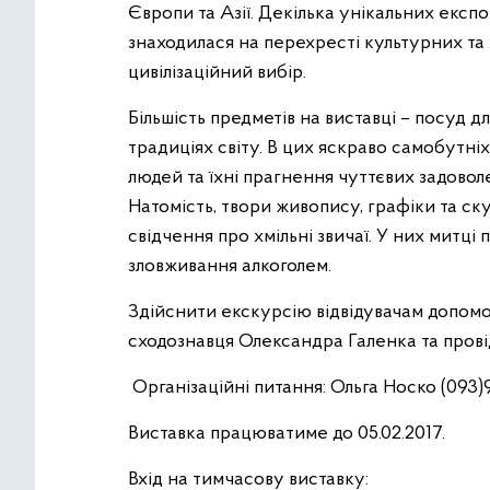
Європи та Азії. Декілька унікальних експо
знаходилася на перехресті культурних та 
цивілізаційний вибір.
Більшість предметів на виставці – посуд д
традиціях світу. В цих яскраво самобутні
людей та їхні прагнення чуттєвих задоволе
Натомість, твори живопису, графіки та ск
свідчення про хмільні звичаї. У них митці 
зловживання алкоголем.
Здійснити екскурсію відвідувачам допомо
сходознавця Олександра Галенка та прові
Організаційні питання: Ольга Носко (093)
Виставка працюватиме до 05.02.2017.
Вхід на тимчасову виставку: