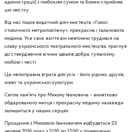
адміністрації) з глибоким сумом та болем сприйняв
цю звістку.
Від нас пішов видатний діяч мистецтв, «Голос
столичного метрополітену», прекрасна і талановита
людина. Усе своє життя він невтомно трудився на
славу українського театрального мистецтва, прагнув
до ствердження вічних ідеалів добра, гуманізму,
любові і честі.
Це непоправна втрата для усіх - його рідних, друзів,
колег та української культури.
Світла пам'ять про Миколу Івановича – винятково
обдарованого митця і прекрасну людину назавжди
залишиться у наших серцях.
Прощання з Миколою Івановичем відбудеться 23
червня 2016 року з 11.00 до 13.00 у приміщенні