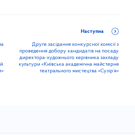
Наступна
на
Друге засідання конкурсної комісії з
проведення добору кандидатів на посаду
директора-художнього керівника закладу
ий
культури «Київська академічна майстерня
и»
театрального мистецтва «Сузір’я»