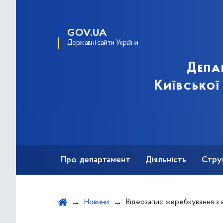
GOV.UA
Державні сайти України
Депа
Київської
Про департамент
Діяльність
Стру
Протидія корупції
Новини
Відеозапис жеребкування з визначення кандидатур від громадських організацій до складу конкурсної комісії з добору претендентів на заміщення посади директора-художнього керівника театрал