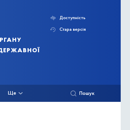
Доступність
Стара версія
ргану
 державної
Ще
Пошук