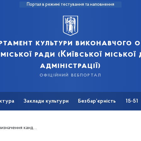
Портал в режимі тестування та наповнення
ртамент культури виконавчого о
 міської ради (Київської міської
адміністрації)
офіційний вебпортал
ктура
Заклади культури
Безбар’єрність
15-51
ьно-видовищного закладу культури «Київський академічний театр драми і комедії на лівому березі Дніпра»