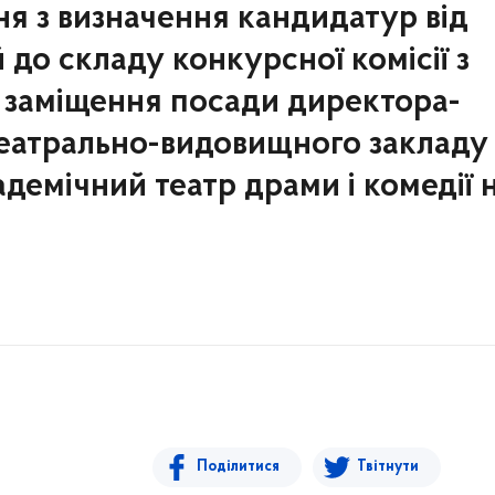
я з визначення кандидатур від
 до складу конкурсної комісії з
 заміщення посади директора-
театрально-видовищного закладу
демічний театр драми і комедії 
Поділитися
Твітнути