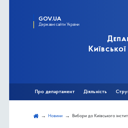
GOV.UA
Державні сайти України
Депа
Київської
Про департамент
Діяльність
Стру
Протидія корупції
Новини
Вибори до Київського інституту муз