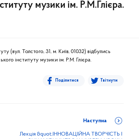
ституту музики ім. Р.М.Глієра.
у (вул. Толстого, 31, м. Київ, 01032) відбулись
ого інституту музики ім. Р.М. Глієра.
Поділитися
Твітнути
Наступна
Лекція &quot;ІННОВАЦІЙНА ТВОРЧІСТЬ І