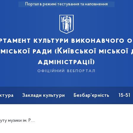
Портал в режимі тестування та наповнення
ртамент культури виконавчого о
 міської ради (Київської міської
адміністрації)
офіційний вебпортал
ктура
Заклади культури
Безбар’єрність
15-51
ики ім. Р.М.Глієра.