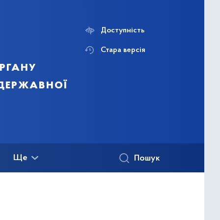
Доступність
Стара версія
ргану
 державної
Ще
Пошук