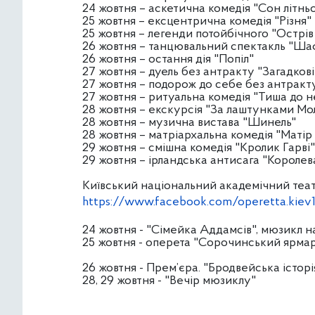
24 жовтня – аскетична комедія "Сон літньо
25 жовтня – ексцентрична комедія "Різня"
25 жовтня – легенди потойбічного "Острів
26 жовтня – танцювальний спектакль "Ша
26 жовтня – остання дія "Попіл"
27 жовтня – дуель без антракту "Загадкові 
27 жовтня – подорож до себе без антракт
27 жовтня – ритуальна комедія "Тиша до 
28 жовтня – екскурсія "За лаштунками Мо
28 жовтня – музична вистава "Шинель"
28 жовтня – матріархальна комедія "Матір
29 жовтня – смішна комедія "Кролик Гарві"
29 жовтня – ірландська антисага "Королев
Київський національний академічний теат
https://www.facebook.com/operetta.kiev
24 жовтня - "Сімейка Аддамсів", мюзикл на
25 жовтня - оперета "Сорочинський ярма
26 жовтня - Прем’єра. "Бродвейська історі
28, 29 жовтня - "Вечір мюзиклу"