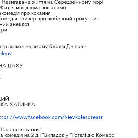
". Невигадане життя на Середземному морі
. Життя між двома польотами
Некомедія про кохання
. Комедія-трилер про любовний трикутник
чний анекдот
гри
р ляльок на лівому березі Дніпра -
ekyiv
А НА ДАХУ
К
ЬКИЙ
ЙЧИКА ХАТИНКА…
ttps://www.facebook.com/kievkolesoteatr
. Шалене кохання"
 комедія на 2 дії "Випадок у "Готелі дю Комерс"