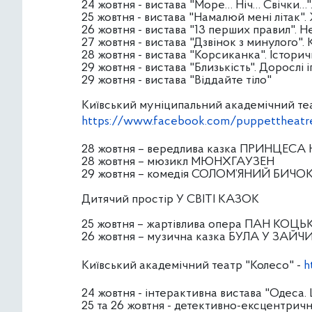
24 жовтня - вистава "Море… Ніч… Свічки…
25 жовтня - вистава "Намалюй мені літак"
26 жовтня - вистава "13 перших правил". 
27 жовтня - вистава "Дзвінок з минулого"
28 жовтня - вистава "Корсиканка". Істори
29 жовтня - вистава "Близькість". Дорослі і
29 жовтня - вистава "Віддайте тіло"
Київський муніципальний академічний теат
https://www.facebook.com/puppettheatr
28 жовтня – вередлива казка ПРИНЦЕС
28 жовтня – мюзикл МЮНХГАУЗЕН
29 жовтня – комедія СОЛОМ’ЯНИЙ БИЧО
Дитячий простір У СВІТІ КАЗОК
25 жовтня – жартівлива опера ПАН КОЦ
26 жовтня – музична казка БУЛА У ЗА
Київський академічний театр "Колесо" -
h
24 жовтня - інтерактивна вистава "Одеса
25 та 26 жовтня - детективно-ексцентрична