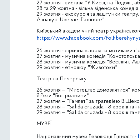
27 жовтня - вистава "У Києві, на Подолі.., а
28 та 29 жовтня - вільна віденська комеді
29 жовтня - екскурсія за лаштунки театр
Азнавур. Une vie d`amoure"
Київський академічний театр українськог
https://www.facebook.com/folkberehyny
26 жовтня - лірична історія за мотивами п
27 жовтня - музична комедія "Конотопська
28 жовтня - музична комедія "Весілля в Ав
29 жовтня - етношоу "Животоки"
Театр на Печерську
26 жовтня — "Мистецтво домовлятися", ко
Я.Рези "Бог різанини"
27 жовтня — "Гамлет" за трагедією В.Шекс
28 жовтня — "Salida cruzada - 8 кроків та
29 жовтня — "Salida cruzada - 8 кроків та
МУЗЕЇ
Національний музей Революції Гідності -