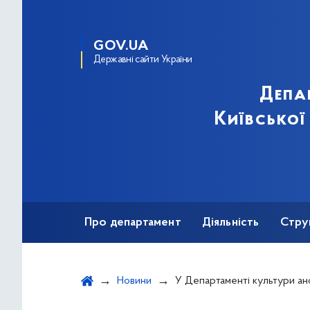
GOV.UA
Державні сайти України
Депа
Київської
Про департамент
Діяльність
Стру
Протидія корупції
Новини
У Департаменті культури анонсували список культурних по