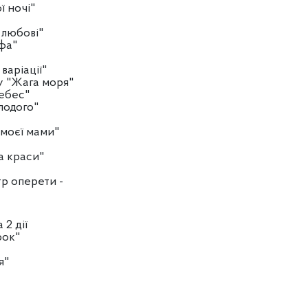
ї ночі"
 любові"
фа"
варіації"
у "Жага моря"
небес"
лодого"
 моєї мами"
а краси"
р оперети -
1
 2 дії
рок"
я"