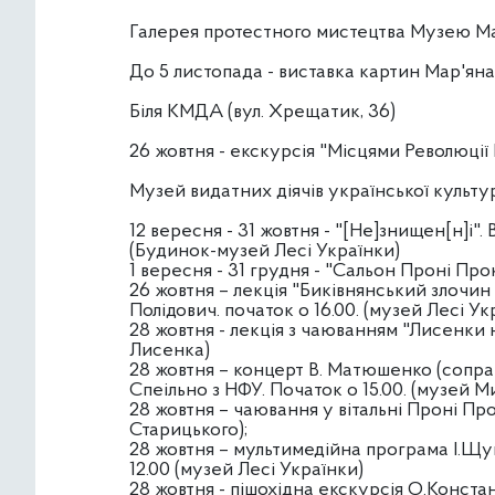
Галерея протестного мистецтва Музею 
До 5 листопада - виставка картин Мар'ян
Біля КМДА (вул. Хрещатик, 36)
26 жовтня - екскурсія "Місцями Революції 
Музей видатних діячів української культу
12 вересня - 31 жовтня - "[Не]знищен[н]і". 
(Будинок-музей Лесі Українки)
1 вересня - 31 грудня - "Сальон Проні П
26 жовтня – лекція "Биківнянський злочин 
Полідович. початок о 16.00. (музей Лесі Ук
28 жовтня - лекція з чаюванням "Лисенки н
Лисенка)
28 жовтня – концерт В. Матюшенко (сопра
Спеільно з НФУ. Початок о 15.00. (музей 
28 жовтня – чаювання у вітальні Проні Про
Старицького);
28 жовтня – мультимедійна програма І.Щук
12.00 (музей Лесі Українки)
28 жовтня - пішохідна екскурсія О.Конста