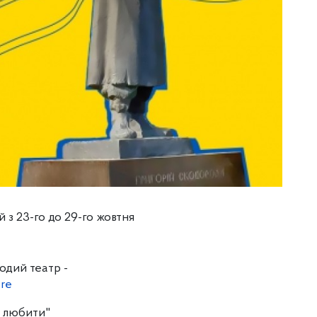
 з 23-го до 29-го жовтня
одий театр -
re
и любити"