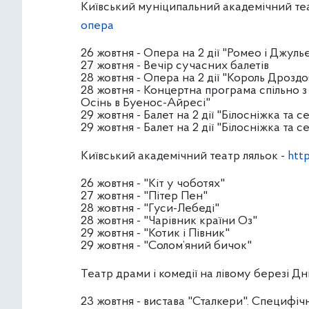
Київський муніципальний академічний теат
опера
26 жовтня - Опера на 2 дії "Ромео і Джуль
27 жовтня - Вечір сучасних балетів
28 жовтня - Опера на 2 дії "Король Дрозд
28 жовтня - Концертна програма спільно 
Осінь в Буенос-Айресі"
29 жовтня - Балет на 2 дії "Білосніжка та 
29 жовтня - Балет на 2 дії "Білосніжка та 
Київський академічний театр ляльок -
htt
26 жовтня - "Кіт у чоботях"
27 жовтня - "Пітер Пен"
28 жовтня - "Гуси-Лебеді"
28 жовтня - "Чарівник країни Оз"
29 жовтня - "Котик і Півник"
29 жовтня - "Солом’яний бичок"
Театр драми і комедії на лівому березі Дн
23 жовтня - вистава "Сталкери". Специфіч