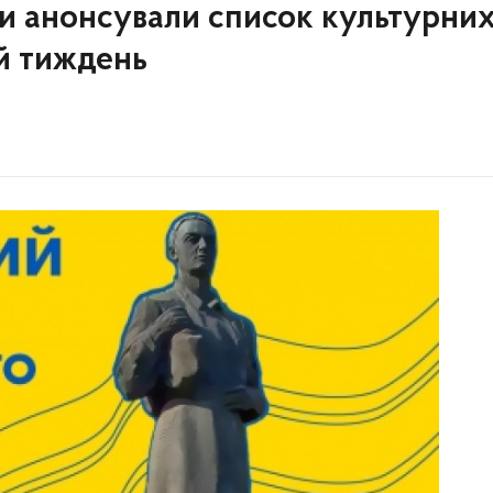
и анонсували список культурни
ий тиждень