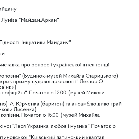
Майдану
а Луніва "Майдан.Аркан"
Гідності. Ініціативи Майдану"
ри
Виставка про репресії української інтелігенції
рокоповни" (Будинок-музей Михайла Старицького)
крізь призму судової археології." Лектор О.
раїнки)
еофіційні". Початок о 12.00. (музей Миколи
но), А. Юрченка (баритон) та ансамблю диво грай.
Миколи Лисенка)
копівни. Початок о 15.00. (музей Михайла
іної "Леся Українка: любов і музика" Початок о
нтиновської "Київський латинський квартал