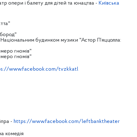
р опери і балету для дітей та юнацтва -
Київська
єтта"
обород"
з Національним будинком музики "Астор П’яццолла:
семеро гномів"
семеро гномів"
ps://www.facebook.com/tvzkkatl
іпра -
https://www.facebook.com/leftbanktheater
на комедія