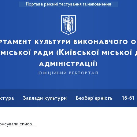
Портал в режимі тестування та наповнення
ртамент культури виконавчого о
 міської ради (Київської міської
адміністрації)
офіційний вебпортал
ктура
Заклади культури
Безбар’єрність
15-51
дій міста на наступний тиждень