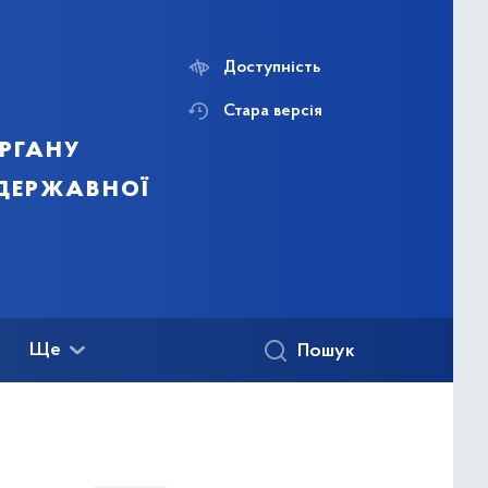
Доступність
Стара версія
ргану
 державної
Ще
Пошук