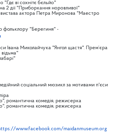
бо "Гдє ві сохнітє бєльйо"
я на 2 дії "Приборкання норовливої"
у, вистава актора Петра Миронова "Маестро
о фольклору "Берегиня" -
a
’єси Івана Миколайчука "Янгол щастя". Прем’єра
 відьма"
лабарі"
медійний соціальний мюзикл за мотивами п'єси
піра
нго", романтична комедія, режисерка
нго", романтична комедія, режисерка
https://www.facebook.com/maidanmuseum.org