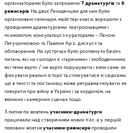
організаторами було запрошено
7 драматургів
та
6
режисерів
. На двох Резиденціях для них були
організовані семінари, майстер-класи, воркшопи з
провідними драматургами, театрознавцями і
психологом, консультації з кураторами – Лєною
Лягушонковою та Павлом Ар’є, дискусії та
обговорення. На зустрічах було розглянуто безліч
питань, які на сьогодні є «гарячими» і злободенними:
які теми варто / не варто порушувати і коли саме, як
фіксувати реальні історії та спілкуватися зі свідками,
що в тексті та постановці може ретравматизувати, як
говорити про війну в Україні і за кордоном, на
великих і камерних сценах тощо.
З липня по жовтень
учасники-драматурги
працювали над створенням нових п’єс, а у першій
половині жовтня
учасники-режисери
проводили