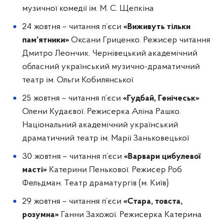
музичної комедії ім. М. С. Щепкіна
24 жовтня – читання п’єси
«Виживуть тільки
пам’ятники»
Оксани Гриценко. Режисер читання
Дмитро Леончик. Чернівецький академічний
обласний український музично-драматичний
театр ім. Ольги Кобилянської
25 жовтня – читання п’єси
«Гудбай, Генічеськ»
Олени Кудаєвої. Режисерка Аліна Рашко.
Національний академічний український
драматичний театр ім. Марії Заньковецької
30 жовтня – читання п’єси
«Варвари цибулевої
масті»
Катерини Пенькової. Режисер Роб
Фельдман. Театр драматургів (м. Київ)
29 жовтня – читання п’єси
«Стара, товста,
розумна»
Ганни Захожої. Режисерка Катерина