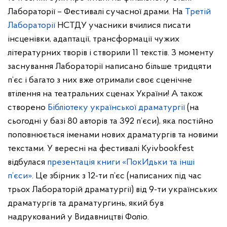
Лабораторії – Фестивалі сучасної драми. На
Третій
Лабораторії
НСТДУ учасники вчилися писати
інсценівки, адаптації, трансформації чужих
літературних творів і створили 11 текстів. З моменту
заснування Лабораторії написано більше тридцяти
п’єс і багато з них вже отримали своє сценічне
втілення на театральних сценах України! А також
створено
Бібліотеку української драматургії
(на
сьогодні у базі 80 авторів та 392 п’єси), яка постійно
поповнюється іменами нових драматургів та новими
текстами. У вересні на фестивалі Kyivbookfest
відбулася
презентація книги «ПокИдьки та інші
п’єси»
. Це збірник з 12-ти п’єс (написаних під час
трьох Лабораторій драматургії) від 9-ти українських
драматургів та драматургинь, який був
надрукований у Видавництві Фоліо.