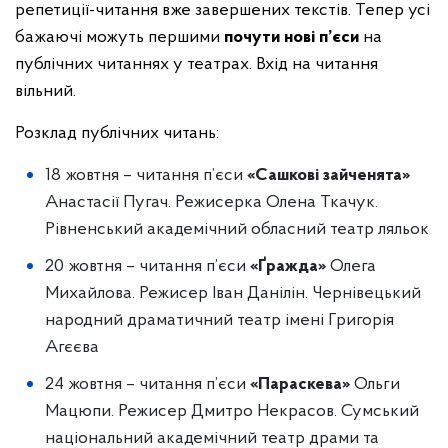
репетиції-читання вже завершених текстів. Тепер усі
бажаючі можуть першими
почути нові п’єси
на
публічних читаннях у театрах. Вхід на читання
вільний.
Розклад публічних читань:
18 жовтня – читання п’єси
«Сашкові зайченята»
Анастасії Пугач. Режисерка Олена Ткачук.
Рівненський академічний обласний театр ляльок
20 жовтня – читання п’єси
«Ґражда»
Олега
Михайлова. Режисер Іван Данілін. Чернівецький
народний драматичний театр імені Григорія
Агєєва
24 жовтня – читання п’єси
«Параскева»
Ольги
Мацюпи. Режисер Дмитро Некрасов. Сумський
національний академічний театр драми та