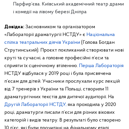
Парфир’єва. Київський академічний театр драми
і комедії на лівому березі Дніпра
Довідка:
Засновником та організатором
«Лабораторії драматургії НСТДУ» є
Національна
спілка театральних діячів України
(Голова Богдан
Струтинський). Проєкт покликаний створювати нові
круті та сучасні, а головне професійні п’єси та
сприяти їх сценічному втіленню.
Перша Лабораторія
НСТДУ відбулася у 2019 році і була присвячена
п’єсам для дітей. Учасники прослухали курс лекцій
від 7 тренерів з України та Польщі, створили 11
драматургічних текстів для дитячої аудиторії. На
Другій Лабораторії НСТДУ,
яка проходила у 2020
році, драматурги писали п’єси для різних вікових
категорій і видів театру. В результаті було створено
10 п’єс, які були прочитані на фінальному етапі