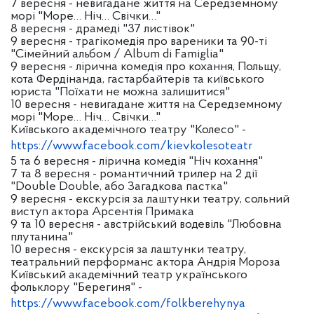
7 вересня - невигадане життя на Середземному
морі "Море… Ніч… Свічки…"
8 вересня - драмеді "37 листівок"
9 вересня - трагікомедія про вареники та 90-ті
"Сімейний альбом / Album di Famiglia"
9 вересня - лірична комедія про кохання, Польщу,
кота Фердінанда, гастарбайтерів та київського
юриста "Поїхати не можна залишитися"
10 вересня - невигадане життя на Середземному
морі "Море… Ніч… Свічки…"
Київського академічного театру "Колесо" -
https://www.facebook.com/kievkolesoteatr
5 та 6 вересня - лірична комедія "Ніч кохання"
7 та 8 вересня - романтичний трилер на 2 дії
"Double Double, або Загадкова пастка"
9 вересня - екскурсія за лаштунки театру, сольний
виступ актора Арсентія Примака
9 та 10 вересня - австрійський водевіль "Любовна
плутанина"
10 вересня - екскурсія за лаштунки театру,
театральний перформанс актора Андрія Мороза
Київський академічний театр українського
фольклору "Берегиня" -
https://www.facebook.com/folkberehynya