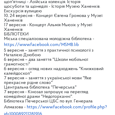
щоп'ятниці - Азійська колекція. Історія
щосуботи та щонеділі - Історія Музею Ханенків.
Екскурсія вулицею
10, 24 вересня - Концерт Євгена Громова у Музеї
Ханенків
17 вересня - Концерт Альмія Мьюзік у Музеї
Ханенків
БІБЛІОТЕКИ
Міська спеціалізована молодіжна бібліотека -
https://www.facebook.com/MSMB.lib
5 вересня – заняття з практичної психології з
Наталією Дзюбою
6 вересня – два заняття "Школи мобільної
грамотності"
6 вересня – огляд нових надходжень "Книжковий
калейдоскоп"
7 вересня – заняття з української мови "Яке
прекрасне рідне слово"
Центральна бібліотека "Печерська"
7 вересня - Кінозал запрошує на перегляд
комедійної драми "Недоторканні".
Бібліотека Печерської ЦБС по вул. Генерала
Алмазова -
https://www.facebook.com/profile.php?
id=100089211281916