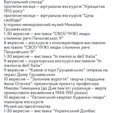
Віртуальний спогад"
протягом місяця — віртуальна екскурсія "Хрещатик
1913 року"
протягом місяця — віртуальна екскурсія "Ціна
свободи"
Історико-меморіальний музей Михайла
Грушевського
1-30 вересня — виставка "СВОЇ/ЧУЖІ: люди,
спомини, речі Паньківської, 9"
8 вересня — екскурсія з кінопереглядом виставкою-
виставою "СВОЇ/ЧУЖІ: люди, спомини, речі
Паньківської, 9"
1-30 вересня — виставка "In memoria dell`Italia"
9 вересня — кураторська екскурсії виставкою "In
memoria dell`Italia"
9 вересня — "Кавові історії Грушевських": імпреза на
терасі Дому Грушевських
10 вересня — "Запізніле вороття": творча спадщина
Івана Огієнка": презентація проєкту професора
Миколи Тимошика (до Дня пам`яті українців – жертв
примусового виселення в 1944-1951 роках)
10 вересня — "Латинський квартал: будинки і люди":
пішохідна екскурсія
Музей шістдесятництва
1-30 вересня — виставка "Український Донбас