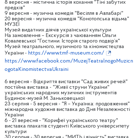
8 вересня - містична історія кохання "Тіні забутих
предків"
9 вересня - музична комедія "Весілля в Авлабарі"
20 вересня - музична комедія "Конотопська відьма"
МУЗЕЇ
Музей видатних діячів української культури
На замовлення – Екскурсія з чаюванням Ольги
Ковалевської "Гостини. Історія старого подвір’я"
Музей театрального, музичного та кіномистецтва
України -
https://www.tmf-museum.com/
https://www.facebook.com/MuzejTeatralnogoMuzicn
ogotaKinomistectvaUkraini
6 вересня - Відкриття виставки "Сад живих речей"
постійна виставка - "Живії струни України"
українських народних музичних інструментів
Будинок-музей М. Заньковецької
23 серпня - 5 вересня - "Я – Українка: продовження"
міжнародна художня виставка до Дня Незалежності
України
6 - 21 вересня - "Корифеї українського театру"
виставка плакатів студенті Київського університету
культури
30 серпня - 30 вересня - "МИТЬ і вічність" виставка