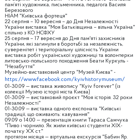
пам’яті художника, письменника, педагога Василя
Березового
НІАМ "Київська фортеця"
22 серпня – 10 вересня – до Дня Незалежності
України виставка "Моя Батьківщина – вільна Україна"
спільно з КО НСФХУ
25 серпня – 17 вересня до Дня пам'яті захисників
України, які загинули в боротьбі за незалежність,
суверенітет і територіальну цілісність України
виставка робіт української художниці та волонтерки
литовсько-польського походження Беати Куркуль -
"Незабуття"
Музейно-виставковий центр "Музей Києва" -
https://www.facebook.com/kyivhistorymuseum/
01-30.09 — виставка живопису "Kyiv forever" (із
колекції Музею історії міста Києва)
01-30.09 — виставковий проєкт "Моя історія. 32 роки
Незалежності"
01-30.09 — виставка одного експоната "Київські
традиції, що оживають: кавування"
09.09 о 14.00 — презентація книги Тараса Самчука
"Пиво і чорнило. Як жили київські студенти ХІХ-
початку ХХ ст."
протягом місяця — віртуальна екскурсія "Бабин Яр.