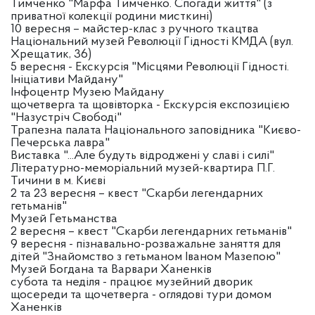
Тимченко "Марфа Тимченко. Спогади життя" (з
приватної колекції родини мисткині)
10 вересня – майстер-клас з ручного ткацтва
Національний музей Революції Гідності КМДА (вул.
Хрещатик, 36)
5 вересня - Екскурсія "Місцями Революції Гідності.
Ініціативи Майдану"
Інфоцентр Музею Майдану
щочетверга та щовівторка - Екскурсія експозицією
"Назустріч Свободі"
Трапезна палата Національного заповідника "Києво-
Печерська лавра"
Виставка "...Але будуть відроджені у славі і силі"
Літературно-меморіальний музей-квартира П.Г.
Тичини в м. Києві
2 та 23 вересня – квест "Скарби легендарних
гетьманів"
Музей Гетьманства
2 вересня – квест "Скарби легендарних гетьманів"
9 вересня - пізнавально-розважальне заняття для
дітей "Знайомство з гетьманом Іваном Мазепою"
Музей Богдана та Варвари Ханенків
субота та неділя - працює музейний дворик
щосереди та щочетверга - оглядові тури домом
Ханенків