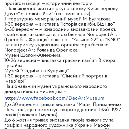
протягом місяця — історичний лекторій
"Повсякденне життя в окупованому Києві періоду
Другої світової війни" (на замовлення)
Літературно-меморіальний музей М. Булгакова
1-30 вересня — виставка "Історія садиби. Від і до"
6-30 вересня— міжнародний виставковий проєкт,
який є виставкою-сателітом бієнале NonobjectArt
(Гренобль, Франція), спільно з "Альянс-22" та "KNO"
на підтримку художника організатора бієнале
NonobjectArt Роланда Орепюка
Музей Шолом-Алейхема
10-26 вересня — виставка графіки пам`яті Віктора
Гукайла
Музей "Садиба на Кудрявці"
1-30 вересня — виставка "Сімейний портрет в
інтер`єрі"
Національний музей українського народного
декоративного мистецтва –
https://www.facebook.com/DecArtMuseum
До 30 вересня триває виставка "Марія Примаченко.
Початок", що презентує твори художниці 1936–1937
років (з колекції музею)
До 8 жовтня триває виставка творів живопису та
графіки народного художника України Марфи