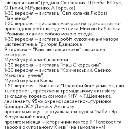
шістдесятників" (родина Світличних, І.Дзюба, В.Стус,
О.Тихий, М.Руденко, А.Горська)
1-30 вересня — виставка "Світ колажів Любові
Панченко"
1-30 вересня — виставка малярських і декоративно-
прикладних робіт шістдесятника Миколи Кабалюка
"Розмова з самим собою мовою етюдів"
1-30 вересня — виставка робіт художника-аматора,
шістдесятника Григорія Давидюка
9 вересня — "Київ шістдесятників": пішохідна
екскурсія
Музей української діаспори
1-30 вересня — виставка "Наш Сікорський"
1-30 вересня — виставка "Кричевський. Саєнко.
Майстер і учень"
Музей окупації Києва
1-30 вересня — Виставка "Прапори його усмішок, сліз
та перемог", присвячена громадському активісту,
викладачу корейської мови КНУ ім.Т.Шевченка,
лейтенанту 95-ої окремої десантно-штурмової
бригади ЗСУ Денису Антіпову
протягом місяця — віртуальна екскурсія "Бабин Яр.
Віртуальний спогад"
протягом місяця — історичний лекторій "Голокост та
терор в окупованому Києві" (на замовлення)