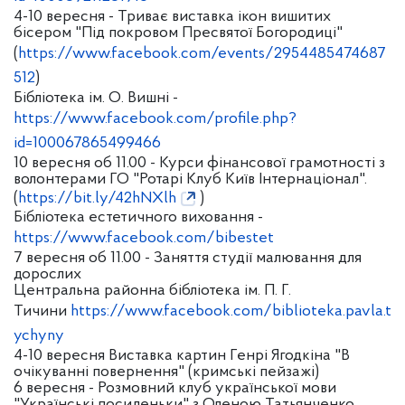
4-10 вересня - Триває виставка ікон вишитих
бісером "Під покровом Пресвятої Богородиці"
(
https://www.facebook.com/events/2954485474687
512
)
Бібліотека ім. О. Вишні -
https://www.facebook.com/profile.php?
id=100067865499466
10 вересня об 11.00 - Курси фінансової грамотності з
волонтерами ГО "Ротарі Клуб Київ Інтернаціонал".
(
https://bit.ly/42hNXlh
)
Бібліотека естетичного виховання -
https://www.facebook.com/bibestet
7 вересня об 11.00 - Заняття студії малювання для
дорослих
Центральна районна бібліотека ім. П. Г.
Тичини
https://www.facebook.com/biblioteka.pavla.t
ychyny
4-10 вересня Виставка картин Генрі Ягодкіна "В
очікуванні повернення" (кримські пейзажі)
6 вересня - Розмовний клуб української мови
"Українські посиденьки" з Оленою Татьянченко