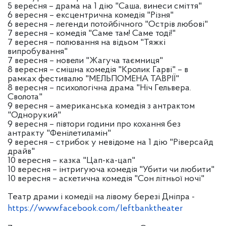
5 вересня – драма на 1 дію "Саша, винеси сміття"
6 вересня – ексцентрична комедія "Різня"
6 вересня – легенди потойбічного "Острів любові"
7 вересня – комедія "Саме там! Саме тоді!"
7 вересня – полювання на відьом "Тяжкі
випробування"
7 вересня – новели "Жагуча таємниця"
8 вересня – смішна комедія "Кролик Гарві" – в
рамках фестивалю "МЕЛЬПОМЕНА ТАВРІЇ"
8 вересня – психологічна драма "Ніч Гельвера.
Сволота"
9 вересня – американська комедія з антрактом
"Однорукий"
9 вересня – півтори години про кохання без
антракту "Фенілетиламін"
9 вересня – стрибок у невідоме на 1 дію "Ріверсайд
драйв"
10 вересня – казка "Цап-ка-цап"
10 вересня – інтригуюча комедія "Убити чи любити"
10 вересня – аскетична комедія "Сон літньої ночі"
Театр драми і комедії на лівому березі Дніпра -
https://www.facebook.com/leftbanktheater