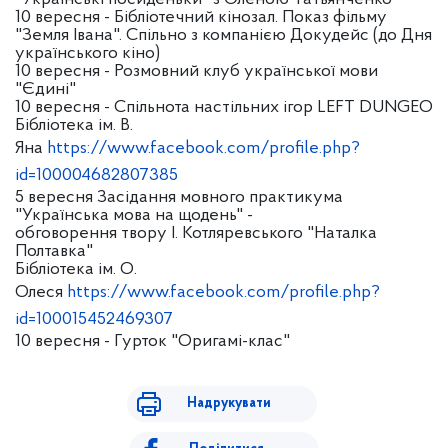
10 вересня - Бібліотечний кінозал. Показ фільму
"Земля Івана". Спільно з компанією Докудейс (до Дня
українського кіно)
10 вересня - Розмовний клуб української мови
"Єдині"
10 вересня - Спільнота настільних ігор LEFT DUNGEO
Бібліотека ім. В.
Яна
https://www.facebook.com/profile.php?
id=100004682807385
5 вересня Засідання мовного практикума
"Українська мова на щодень" -
обговорення твору І. Котляревського "Наталка
Полтавка"
Бібліотека ім. О.
Олеся
https://www.facebook.com/profile.php?
id=100015452469307
10 вересня - Гурток "Оригамі-клас"
Надрукувати