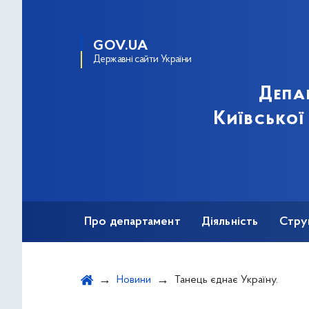
GOV.UA
Державні сайти України
Депа
Київської
Про департамент
Діяльність
Стру
Протидія корупції
Новини
Танець єднає Україну.