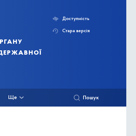
Доступність
Стара версія
ргану
 державної
Ще
Пошук