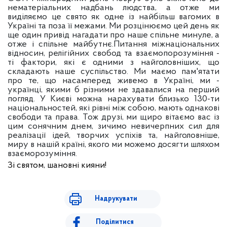
нематеріальних надбань людства, а отже ми
виділяємо це свято як одне із найбільш вагомих в
Україні та поза її межами. Ми розцінюємо цей день як
ще один привід нагадати про наше спільне минуле, а
отже і спільне майбутнє.
Питання міжнаціональних
відносин, релігійних свобод та взаємопорозуміння -
ті фактори, які є одними з найголовніших, що
складають наше суспільство. Ми маємо пам'ятати
про те, що насамперед живемо в Україні, ми -
українці, якими б різними не здавалися на перший
погляд.
У Києві можна нарахувати близько 130-ти
національностей, які рівні між собою, мають однакові
свободи та права.
Тож друзі, ми щиро вітаємо вас із
цим сонячним днем, зичимо невичерпних сил для
реалізації ідей, творчих успіхів та, найголовніше,
миру в нашій країні, якого ми можемо досягти шляхом
взаєморозуміння.
Зі святом, шановні кияни!
Надрукувати
Поділитися