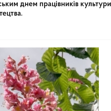
ським днем працівників культури
тецтва.