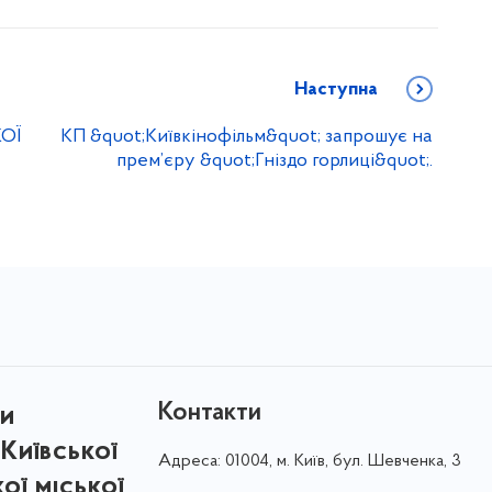
Наступна
ОЇ
КП &quot;Київкінофільм&quot; запрошує на
прем’єру &quot;Гніздо горлиці&quot;.
Контакти
ри
Київської
Адреса:
01004, м. Київ, бул. Шевченка, 3
кої міської