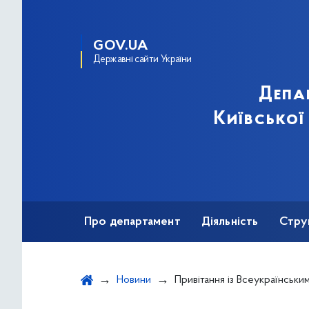
GOV.UA
Державні сайти України
Депа
Київської
Про департамент
Діяльність
Стру
Протидія корупції
Новини
Привітання із Всеукраїнським днем працівників культури і