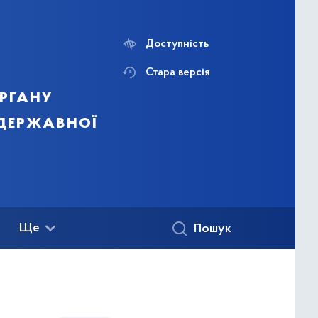
Доступність
Стара версія
ргану
 державної
Ще
Пошук