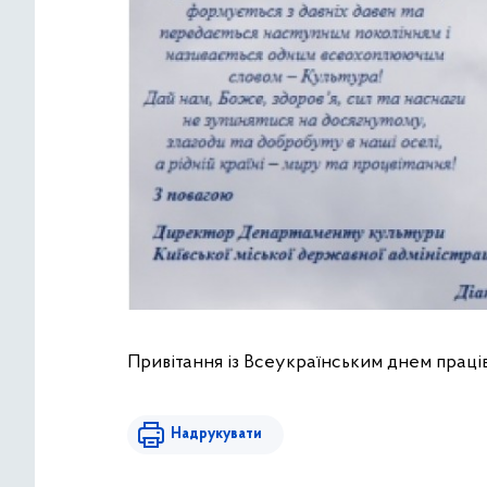
Привітання із Всеукраїнським днем праців
Надрукувати