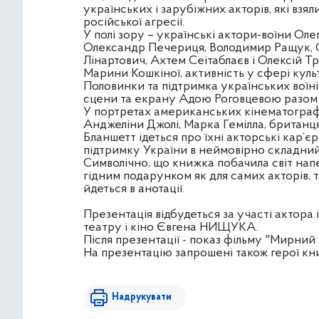
українських і зарубіжних акторів, які взя
російської агресії.
У полі зору – українські актори-воїни Ол
Олександр Печериця, Володимир Ращук, 
Лінартович, Ахтем Сеітаблаєв і Олексій Тр
Марини Кошкіної, активність у сфері куль
Половинки та підтримка українських воїні
сцени та екрану Адою Роговцевою разом 
У портретах американських кінематограф
Анджеліни Джолі, Марка Гемілла, британц
Бланшетт ідеться про їхні акторські кар’є
підтримку України в неймовірно складний
Символічно, що книжка побачила світ нап
гідним подарунком як для самих акторів, так
йдеться в анотації.
Презентація відбудеться за участі актор
театру і кіно Євгена НИЩУКА.
Після презентації - показ фільму "Мирний 2
На презентацію запрошені також герої кн
Надрукувати