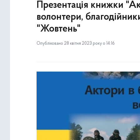
Презентація книжки "Акт
волонтери, благодійники
"Жовтень"
Опубліковано 28 квітня 2023 року о 14:16