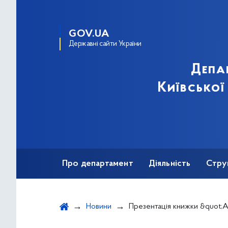
GOV.UA
Державні сайти України
Депа
Київської
Про департамент
Діяльність
Стру
Протидія корупції
Новини
Презентація книжки &quot;Актори в битві за Україну: воїни, волонтери, благодійники&qu