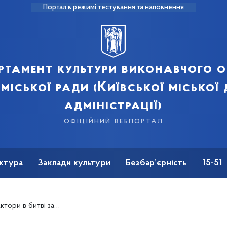
Портал в режимі тестування та наповнення
ртамент культури виконавчого о
 міської ради (Київської міської
адміністрації)
офіційний вебпортал
ктура
Заклади культури
Безбар’єрність
15-51
ot; відбудеться в кінотеатрі &quot;Жовтень&quot;