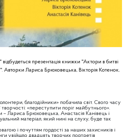
" відбудеться презентація книжки "Актори в битві
и". Авторки Лариса Брюховецька, Вікторія Котенок,
 волонтери, благодійники» побачила світ. Свого часу
творчості: «переступити поріг майбутнього».
 – Лариса Брюховецька, Анастасія Канівець і
альний матеріал, який нині на слуху, буде так
гою і почуттям гордості за наших захисників і
книги увійшло двадцять творчих портретів