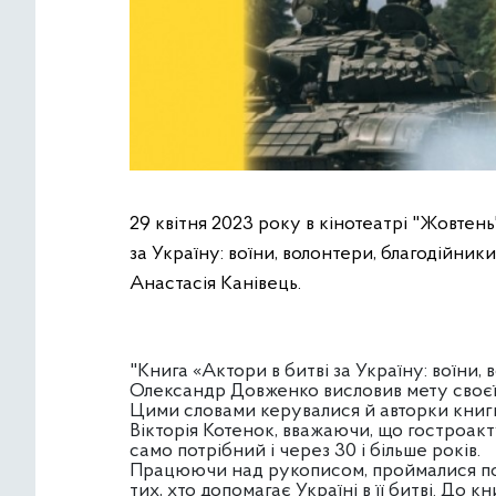
29 квітня 2023 року в кінотеатрі "Жовтень
за Україну: воїни, волонтери, благодійник
Анастасія Канівець.
"Книга «Актори в битві за Україну: воїни,
Олександр Довженко висловив мету своєї 
Цими словами керувалися й авторки книги
Вікторія Котенок, вважаючи, що гостроакту
само потрібний і через 30 і більше років.
Працюючи над рукописом, проймалися пова
тих, хто допомагає Україні в її битві. До 