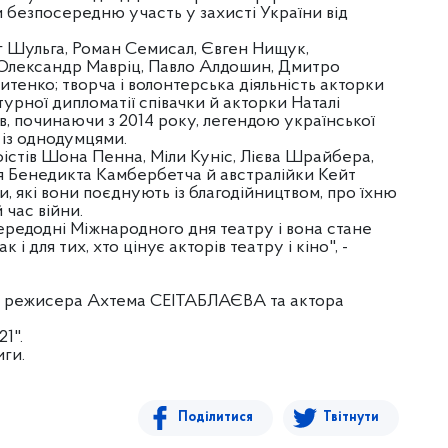
ли безпосередню участь у захисті України від
ег Шульга, Роман Семисал, Євген Нищук,
Олександр Мавріц, Павло Алдошин, Дмитро
итенко; творча і волонтерська діяльність акторки
турної дипломатії співачки й акторки Наталі
в, починаючи з 2014 року, легендою української
із однодумцями.
істів Шона Пенна, Міли Куніс, Лієва Шрайбера,
я Бенедикта Камбербетча й австралійки Кейт
ри, які вони поєднують із благодійництвом, про їхню
 час війни.
ередодні Міжнародного дня театру і вона стане
 і для тих, хто цінує акторів театру і кіно", -
а і режисера Ахтема СЕІТАБЛАЄВА та актора
1".
иги.
Поділитися
Твітнути