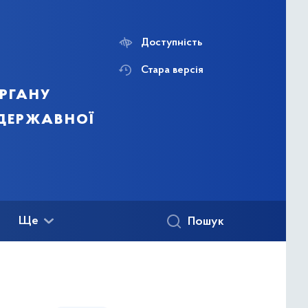
Доступність
Стара версія
ргану
 державної
Ще
Пошук