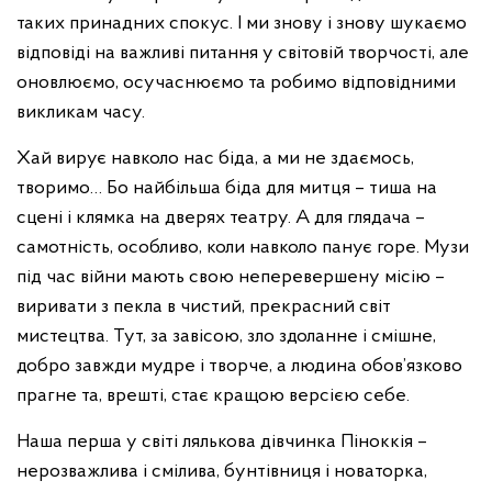
таких принадних спокус. І ми знову і знову шукаємо
відповіді на важливі питання у світовій творчості, але
оновлюємо, осучаснюємо та робимо відповідними
викликам часу.
Хай вирує навколо нас біда, а ми не здаємось,
творимо… Бо найбільша біда для митця – тиша на
сцені і клямка на дверях театру. А для глядача –
самотність, особливо, коли навколо панує горе. Музи
під час війни мають свою неперевершену місію –
виривати з пекла в чистий, прекрасний світ
мистецтва. Тут, за завісою, зло здоланне і смішне,
добро завжди мудре і творче, а людина обов’язково
прагне та, врешті, стає кращою версією себе.
Наша перша у світі лялькова дівчинка Піноккія –
нерозважлива і смілива, бунтівниця і новаторка,