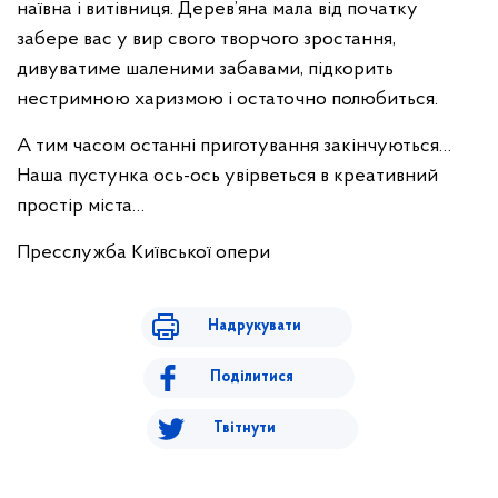
наївна і витівниця. Дерев’яна мала від початку
забере вас у вир свого творчого зростання,
дивуватиме шаленими забавами, підкорить
нестримною харизмою і остаточно полюбиться.
А тим часом останні приготування закінчуються…
Наша пустунка ось-ось увірветься в креативний
простір міста…
Пресслужба Київської опери
Надрукувати
Поділитися
Твітнути