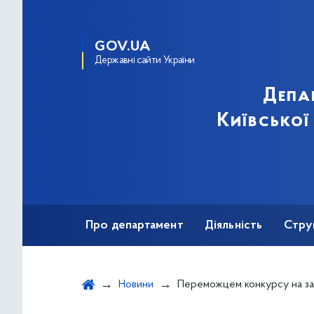
GOV.UA
Державні сайти України
Депа
Київської
Про департамент
Діяльність
Стру
Протидія корупції
Новини
Переможцем конкурсу на заміщення посади ректора Київської муніципальної академії естрадного та цирк