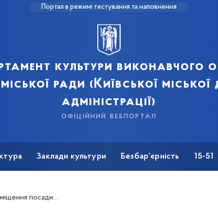
Портал в режимі тестування та наповнення
ртамент культури виконавчого о
 міської ради (Київської міської
адміністрації)
офіційний вебпортал
ктура
Заклади культури
Безбар’єрність
15-51
ового мистецтв визначено Яковлева Олександра Вікторовича