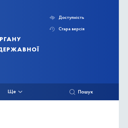
Доступність
Стара версія
ргану
 державної
Ще
Пошук