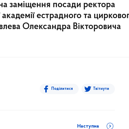
а заміщення посади ректора
 академії естрадного та цирково
влева Олександра Вікторовича
Поділитися
Твітнути
Наступна