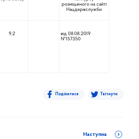
розміщеного на сайті
Нацдержслужби
9,2
від 08.08.2019
№157350
Поділитися
Твітнути
Наступна