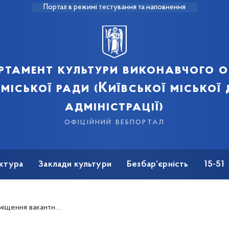
Портал в режимі тестування та наповнення
ртамент культури виконавчого о
 міської ради (Київської міської
адміністрації)
офіційний вебпортал
ктура
Заклади культури
Безбар’єрність
15-51
ань релігій у справах національностей та релігій