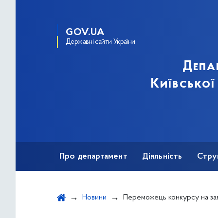
GOV.UA
Державні сайти України
Депа
Київської
Про департамент
Діяльність
Стру
Протидія корупції
Новини
Переможець конкурсу на заміщення вакантної посади головного спеціаліста відділу з пит