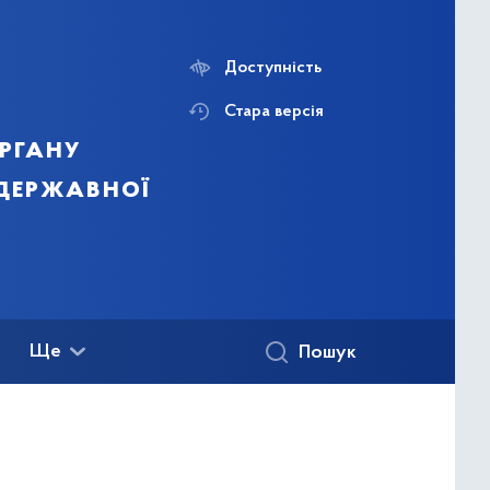
Доступність
Стара версія
ргану
 державної
Ще
Пошук