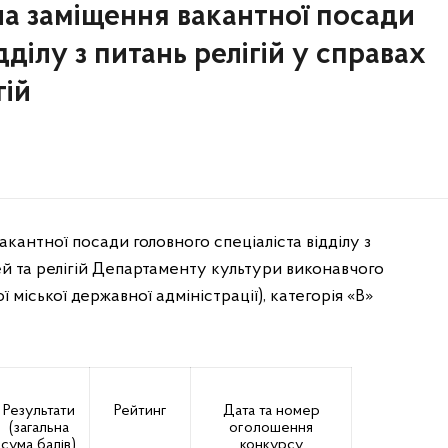
а заміщення вакантної посади
дділу з питань релігій у справах
гій
антної посади головного спеціаліста відділу з
ей та релігій Департаменту культури виконавчого
ї міської державної адміністрації), категорія «В»
Результати
Рейтинг
Дата та номер
(загальна
оголошення
сума балів)
конкурсу