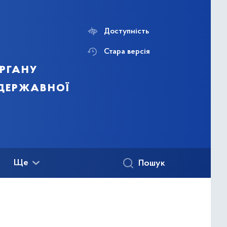
Доступність
Стара версія
ргану
 державної
Ще
Пошук