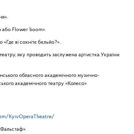
ня».
ів або Flower boom».
бо «Гдє ві сохнітє бєльйо?».
и театру, яку проводить заслужена артистка України
сонського обласного академічного музично-
вського академічного театру «Колесо»
com/KyivOperaTheatre/
 «Фальстаф».