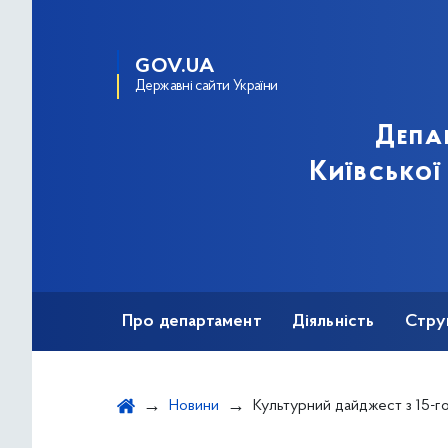
GOV.UA
Державні сайти України
Депа
Київської
Про департамент
Діяльність
Стру
Протидія корупції
Новини
Культурний дайджест з 15-го