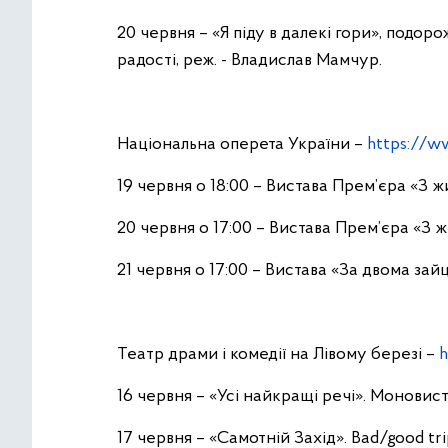
20 червня – «Я піду в далекі гори», подо
радості, реж. - Владислав Мамчур.
Національна оперета України –
https://w
19 червня о 18:00 – Вистава Прем’єра «З ж
20 червня о 17:00 – Вистава Прем’єра «З 
21 червня о 17:00 – Вистава «За двома зай
Театр драми і комедії на Лівому березі –
h
16 червня – «Усі найкращі речі». Монови
17 червня – «Самотній Захід». Bad/good tri