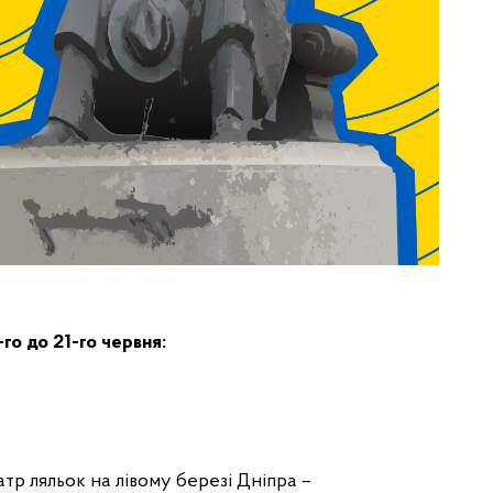
го до 21-го червня:
тр ляльок на лівому березі Дніпра –