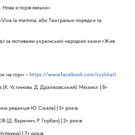
. Нова історія ляльки».
ї «Viva la mamma, або Театральні порядки та
 дії за мотивами української народної казки «Жив
к на горі» –
https://www.facebook.com/tvzkkatl
(К. Устинова, Д. Драпіковський). Мюзикл. | 8+
 редакція Ю. Сікала) | 5+ років.
(Д. Варенич, Р. Горбач) | 2+ років.
уприна) | 7+ років.