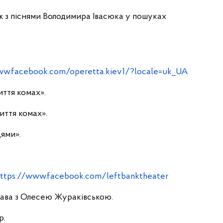
рож з піснями Володимира Івасюка у пошуках
ww.facebook.com/operetta.kiev1/?locale=uk_UA
иття комах».
життя комах».
цями».
ttps://www.facebook.com/leftbanktheater
става з Олесею Жураківською.
p.