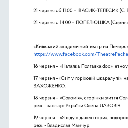
21 червня об 11:00 – ІВАСИК-ТЕЛЕСИК (С. Б
21 червня о 14:00 – ПОПЕЛЮШКА (Сценічна 
«Київський академічний театр на Печерс
https://www.facebook.com/TheatrePeche
16 червня – «Наталка Полтавка.doc», етноу
17 червня –«Світ у горіховій шкаралупі»,
ЗАХОЖЕНКО.
18 червня – «Соломія», сторінки життя Сол
реж. - засл.арт.України Олена ЛАЗОВІЧ.
19 червня – «Я піду в далекі гори», подор
реж. - Владислав Мамчур.