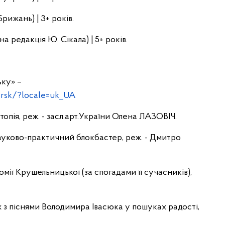
рижань) | 3+ років.
редакція Ю. Сікала) | 5+ років.
ьку» –
rsk/?locale=uk_UA
топія, реж. - засл.арт.України Олена ЛАЗОВІЧ.
 науково-практичний блокбастер, реж. - Дмитро
омії Крушельницької (за спогадами її сучасників),
ож з піснями Володимира Івасюка у пошуках радості,