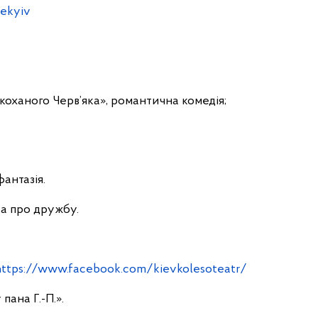
ekyiv
коханого Черв’яка», романтична комедія;
фантазія.
ка про дружбу.
ttps://www.facebook.com/kievkolesoteatr/
пана Г.-П.».