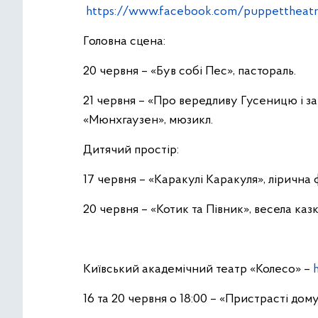
https://www.facebook.com/puppettheatr
Головна сцена:
20 червня – «Був собі Пес», пастораль.
21 червня – «Про вередливу Гусеницю і за
«Мюнхгаузен», мюзикл.
Дитячий простір:
17 червня – «Каракулі Каракуля», лірична 
20 червня – «Котик та Півник», весела каз
Київський академічний театр «Колесо» –
h
16 та 20 червня о 18:00 – «Пристрасті дому 