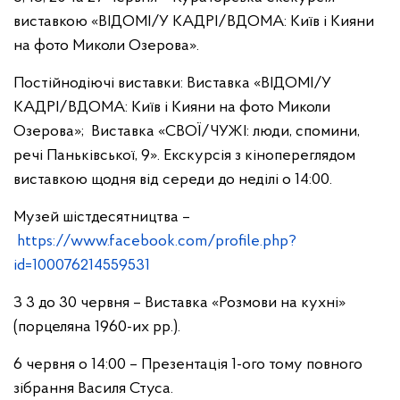
виставкою «ВІДОМІ/У КАДРІ/ВДОМА: Київ і Кияни
на фото Миколи Озерова».
Постійнодіючі виставки: Виставка «ВІДОМІ/У
КАДРІ/ВДОМА: Київ і Кияни на фото Миколи
Озерова»; Виставка «СВОЇ/ЧУЖІ: люди, спомини,
речі Паньківської, 9». Екскурсія з кінопереглядом
виставкою щодня від середи до неділі о 14:00.
Музей шістдесятництва –
https://www.facebook.com/profile.php?
id=100076214559531
З 3 до 30 червня – Виставка «Розмови на кухні»
(порцеляна 1960-их рр.).
6 червня о 14:00 – Презентація 1-ого тому повного
зібрання Василя Стуса.