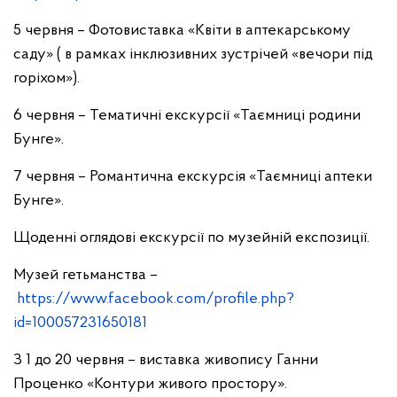
5 червня – Фотовиставка «Квіти в аптекарському
саду» ( в рамках інклюзивних зустрічей «вечори під
горіхом»).
6 червня – Тематичні екскурсії «Таємниці родини
Бунге».
7 червня – Романтична екскурсія «Таємниці аптеки
Бунге».
Щоденні оглядові екскурсії по музейній експозиції.
Музей гетьманства –
https://www.facebook.com/profile.php?
id=100057231650181
З 1 до 20 червня – виставка живопису Ганни
Проценко «Контури живого простору».