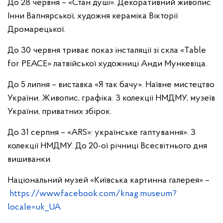
До 28 червня – «Стан душі». Декоративний живопис
Інни Вапнярської, художня кераміка Вікторії
Дромарецької.
До 30 червня триває показ інсталяції зі скла «Table
for PEACE» латвійської художниці Анди Мункевіца.
До 5 липня – виставка «Я так бачу». Наївне мистецтво
України. Живопис, графіка. З колекції НМДМУ, музеїв
України, приватних збірок.
До 31 серпня – «ARS»: українське гаптування». З
колекції НМДМУ. До 20-ої річниці Всесвітнього дня
вишиванки.
Національний музей «Київська картинна галерея» –
https://www.facebook.com/knag.museum?
locale=uk_UA