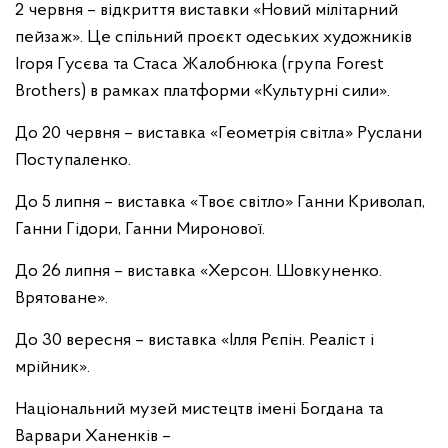
2 червня – відкриття виставки «Новий мілітарний
пейзаж». Це спільний проєкт одеських художників
Ігоря Гусєва та Стаса Жалобнюка (група Forest
Brothers) в рамках платформи «Культурні сили».
До 20 червня – виставка «Геометрія світла» Руслани
Поступаленко.
До 5 липня – виставка «Твоє світло» Ганни Криволап,
Ганни Гідори, Ганни Миронової.
До 26 липня – виставка «Херсон. Шовкуненко.
Врятоване».
До 30 вересня – виставка «Ілля Рєпін. Реаліст і
мрійник».
Національний музей мистецтв імені Богдана та
Варвари Ханенків –