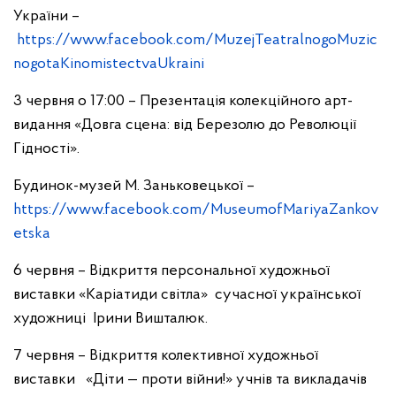
України –
https://www.facebook.com/MuzejTeatralnogoMuzic
nogotaKinomistectvaUkraini
3 червня о 17:00 – Презентація колекційного арт-
видання «Довга сцена: від Березолю до Революції
Гідності».
Будинок-музей М. Заньковецької –
https://www.facebook.com/MuseumofMariyaZankov
etska
6 червня – Відкриття персональної художньої
виставки «Каріатиди світла» сучасної української
художниці Ірини Вишталюк.
7 червня – Відкриття колективної художньої
виставки «Діти — проти війни!» учнів та викладачів