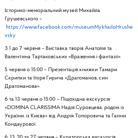
Історико-меморіальний музей Михайла
Грушевського –
https://www.facebook.com/museumMykhailoHrushe
vsky
З 1 до 7 червня – Виставка творів Анатолія та
Валентина Тартаковських «Враження і фантазії».
5 червня о 15:00 – Презентація книжки Тамари
Скрипки та Ігоря Гирича «Драгоманов, син
Драгоманова».
6 та 13 червня о 15:00 – Пішохідна екскурсія
«DOMINA CLARISSIMA Надія Суровцева, родом із
України, із Києва» від Андрія Топоровича та Ганни
Кондаурової.
6, 13, 20 та 27 червня – Кураторська екскурсія