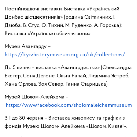
Постійнодіючі виставки: Виставка «Український
Донбас шістдесятників» (родина Світличних, І.
Дзюба, В. Стус, О. Тихий, М. Руденко, А. Горська);
Виставка «Українські обличчя зони».
Музей Авангарду –
https://kyivhistorymuseum.org.ua/uk/collections/
До 5 липня – виставка «Авангардистки» (Олександра
Екстер, Соня Делоне, Ольга Рапай, Людмила Ястреб,
Хана Орлова, Зоя Север, Ганна Старицька).
Музей Шолом-Алейхема –
https://www.facebook.com/sholomaleichemmuseum
З 1 до 30 червня – Виставка живопису та графіки з
фондів Музею Шолом- Алейхема «Шолом, Києве!».