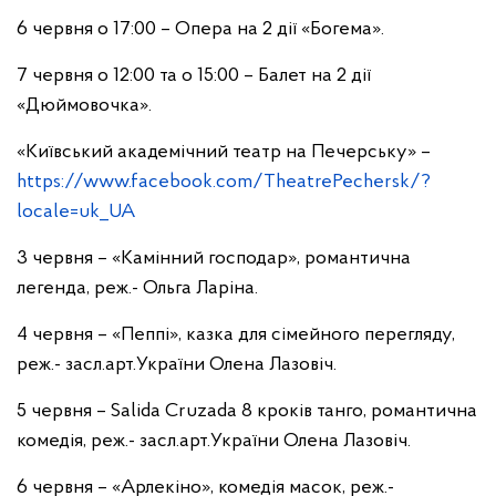
6 червня о 17:00 – Опера на 2 дії «Богема».
7 червня о 12:00 та о 15:00 – Балет на 2 дії
«Дюймовочка».
«Київський академічний театр на Печерську» –
https://www.facebook.com/TheatrePechersk/?
locale=uk_UA
3 червня – «Камінний господар», романтична
легенда, реж.- Ольга Ларіна.
4 червня – «Пеппі», казка для сімейного перегляду,
реж.- засл.арт.України Олена Лазовіч.
5 червня – Salida Cruzada 8 кроків танго, романтична
комедія, реж.- засл.арт.України Олена Лазовіч.
6 червня – «Арлекіно», комедія масок, реж.-