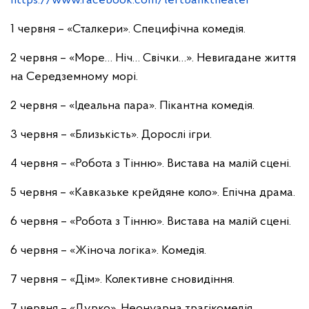
https://www.facebook.com/leftbanktheater
1 червня – «Сталкери». Специфічна комедія.
2 червня – «Море… Ніч… Свічки…». Невигадане життя
на Середземному морі.
2 червня – «Ідеальна пара». Пікантна комедія.
3 червня – «Близькість». Дорослі ігри.
4 червня – «Робота з Тінню». Вистава на малій сцені.
5 червня – «Кавказьке крейдяне коло». Епічна драма.
6 червня – «Робота з Тінню». Вистава на малій сцені.
6 червня – «Жіноча логіка». Комедія.
7 червня – «Дім». Колективне сновидіння.
7 червня – «Дурко». Неонуарна трагікомедія.