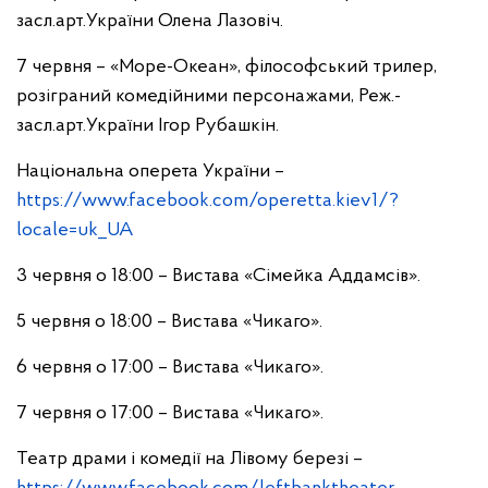
засл.арт.України Олена Лазовіч.
7 червня – «Море-Океан», філософський трилер,
розіграний комедійними персонажами, Реж.-
засл.арт.України Ігор Рубашкін.
Національна оперета України –
https://www.facebook.com/operetta.kiev1/?
locale=uk_UA
3 червня о 18:00 – Вистава «Сімейка Аддамсів».
5 червня о 18:00 – Вистава «Чикаго».
6 червня о 17:00 – Вистава «Чикаго».
7 червня о 17:00 – Вистава «Чикаго».
Театр драми і комедії на Лівому березі –