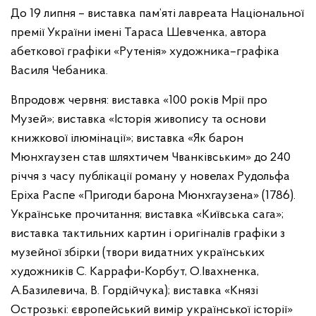
До 19 липня – виставка пам’яті лавреата Національної
премії України імені Тараса Шевченка, автора
абеткової графіки «Рутенія» художника–графіка
Василя Чебаника.
Впродовж червня: виставка «100 років Мрії про
Музей»; виставка «Історія живопису та основи
книжкової ілюмінації»; виставка «Як барон
Мюнхгаузен став шляхтичем Чванківським» до 240
річчя з часу публікації роману у новелах Рудольфа
Еріха Распе «Пригоди барона Мюнхгаузена» (1786).
Українське прочитання; виставка «Київська сага»;
виставка тактильних картин і оригіналів графіки з
музейної збірки (твори видатних українських
художників С. Каррафи-Корбут, О.Івахненка,
А.Базилевича, В. Гордійчука); виставка «Князі
Острозькі: європейський вимір української історії»