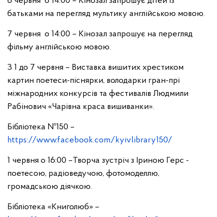
6 червня о 14:00 – Кінозал запрошує дітей із
батьками на перегляд мультику англійською мовою.
7 червня о 14:00 – Кінозал запрошує на перегляд
фільму англійською мовою.
З 1 до 7 червня – Виставка вишитих хрестиком
картин поетеси-піснярки, володарки гран-прі
міжнародних конкурсів та фестивалів Людмили
Рабінович «Чарівна краса вишиванки».
Бібліотека №150 –
https://www.facebook.com/kyivlibrary150/
1 червня о 16:00 –Творча зустріч з Іриною Герс -
поетесою, радіоведучою, фотомоделлю,
громадською діячкою.
Бібліотека «Книголюб» –