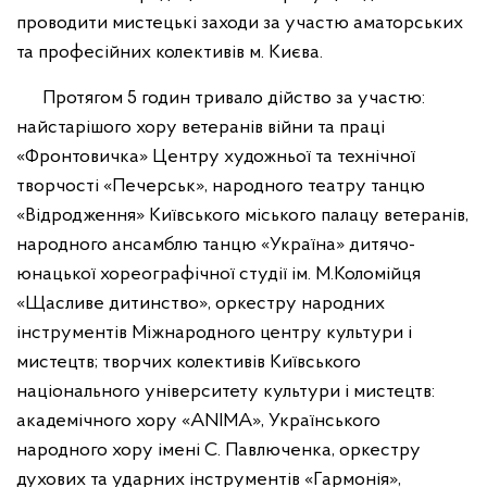
проводити мистецькі заходи за участю аматорських
та професійних колективів м. Києва.
Протягом 5 годин тривало дійство за участю:
найстарішого хору ветеранів війни та праці
«Фронтовичка» Центру художньої та технічної
творчості «Печерськ», народного театру танцю
«Відродження» Київського міського палацу ветеранів,
народного ансамблю танцю «Україна» дитячо-
юнацької хореографічної студії ім. М.Коломійця
«Щасливе дитинство», оркестру народних
інструментів Міжнародного центру культури і
мистецтв; творчих колективів Київського
національного університету культури і мистецтв:
академічного хору «ANIMA», Українського
народного хору імені С. Павлюченка, оркестру
духових та ударних інструментів «Гармонія»,