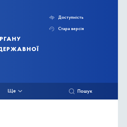
Доступність
Стара версія
ргану
 державної
Ще
Пошук