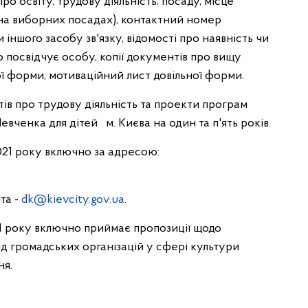
о освіту, трудову діяльність, посаду, місце
 на виборних посадах), контактний номер
іншого засобу зв'язку, відомості про наявність чи
о посвідчує особу, копії документів про вищу
ої форми, мотиваційний лист довільної форми.
ів про трудову діяльність та проекти програм
евченка для дітей м. Києва на один та п'ять років.
я 2021 року включно за адресою:
шта -
dk@kievcity.gov.ua
.
1 року включно приймає пропозиції щодо
від громадських організацій у сфері культури
ня.