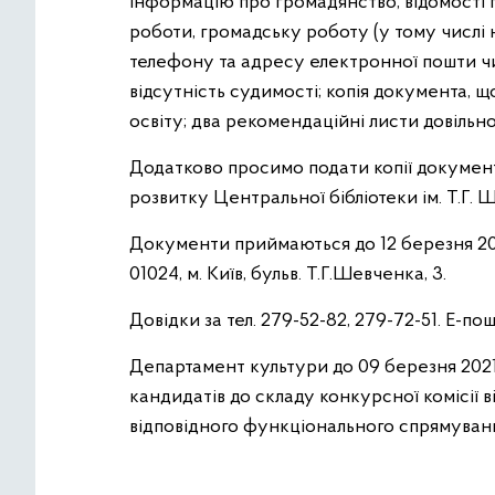
інформацію про громадянство, відомості пр
роботи, громадську роботу (у тому числі
телефону та адресу електронної пошти чи 
відсутність судимості; копія документа, щ
освіту; два рекомендаційні листи довільн
Додатково просимо подати копії документ
розвитку Центральної бібліотеки ім. Т.Г. Ш
Документи приймаються до 12 березн
01024, м. Київ, бульв. Т.Г.Шевченка, 3.
Довідки за тел. 279-52-82, 279-72-51. Е-по
Департамент культури до 09 березня 202
кандидатів до складу конкурсної комісії 
відповідного функціонального спрямуван