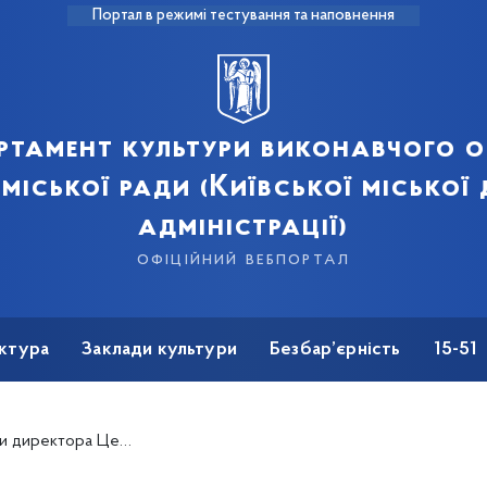
Портал в режимі тестування та наповнення
ртамент культури виконавчого о
 міської ради (Київської міської
адміністрації)
офіційний вебпортал
ктура
Заклади культури
Безбар’єрність
15-51
м. Т.Г. Шевченка для дітей м. Києва