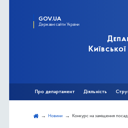
GOV.UA
Державні сайти України
Депа
Київської
Про департамент
Діяльність
Стру
Протидія корупції
Новини
Конкурс на заміщення посади директора Центральної бібліотеки і