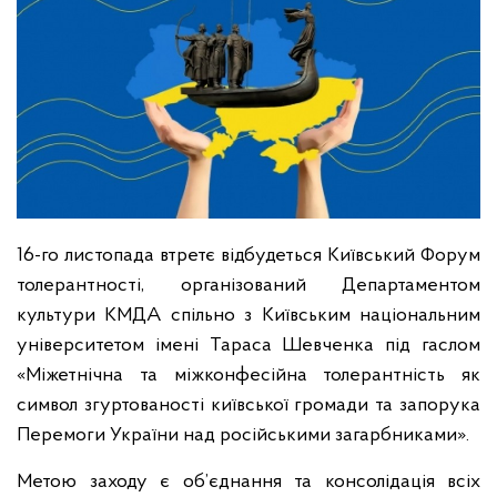
16-го листопада втретє відбудеться Київський Форум
толерантності, організований Департаментом
культури КМДА спільно з Київським національним
університетом імені Тараса Шевченка під гаслом
«Міжетнічна та міжконфесійна толерантність як
символ згуртованості київської громади та запорука
Перемоги України над російськими загарбниками».
Метою заходу є об’єднання та консолідація всіх