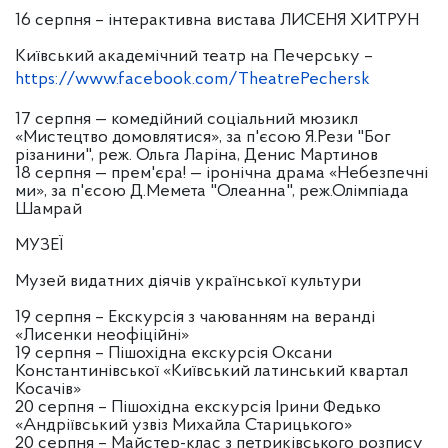
16 серпня – інтерактивна вистава ЛИСЕНЯ ХИТРУН
Київський академічний театр на Печерську –
https://www.facebook.com/TheatrePechersk
17 серпня — комедійний соціальний мюзикл
«Мистецтво домовлятися», за п'єсою Я.Рези "Бог
різанини", реж. Ольга Ларіна, Денис Мартинов
18 серпня — прем'єра! — іронічна драма «Небезпечні
ми», за п'єсою Д.Мемета "Олеанна", реж.Олімпіада
Шамрай
МУЗЕЇ
Музей видатних діячів української культури
19 серпня – Екскурсія з чаюванням на веранді
«Лисенки неофіційні»
19 серпня – Пішохідна екскурсія Оксани
Константинівської «Київський латинський квартал
Косачів»
20 серпня – Пішохідна екскурсія Ірини Федько
«Андріївський узвіз Михайла Старицького»
20 серпня – Майстер-клас з петриківського розпису