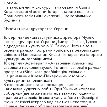
«Іриси»
На замовлення – Екскурсія з чаюванням Ольги
Ковалевської «Гостини. Історія старого подвір’я»
Працюють тематичні експозиції меморіальних
будинків
Музей книги і друкарства України
16 серпня - лекція заступника директора Музею
книги і друкарства України Дмитра Палія «Духовне
відродження культурою. У. Самчук. Чого не гоїть
огонь» в рамках програми «Військова реабілітація»
спільно з Національним Києво-Печерським історико-
культурним заповідником
16 серпня - Арт-терапія «Акварельні плямки» від
старшого науковця музею Тетяни Павлової в рамках
програми «Військова реабілітація» спільно з
Національним Києво-Печерським історико-
культурним заповідником
В експозиційних залах розміщені виставки:
- виставка художніх робіт Юрія Химича «Україна
соборна» (ще за життя митець вважався одним із
кращих акварелістів свого часу, а його неймовірні
міські пейзажі яскраво виділяються неповторним
стилем. Частина робіт виставляється вперше)