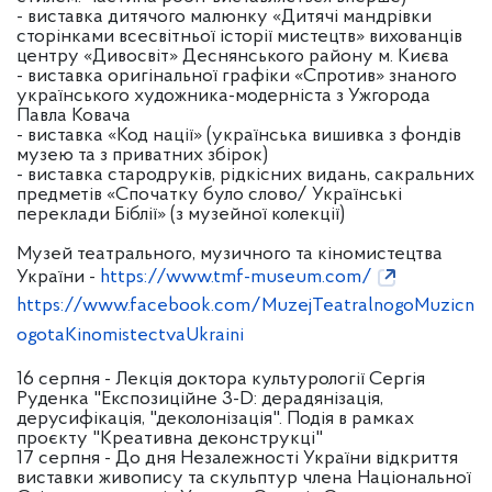
- виставка дитячого малюнку «Дитячі мандрівки
сторінками всесвітньої історії мистецтв» вихованців
центру «Дивосвіт» Деснянського району м. Києва
- виставка оригінальної графіки «Спротив» знаного
українського художника-модерніста з Ужгорода
Павла Ковача
- виставка «Код нації» (українська вишивка з фондів
музею та з приватних збірок)
- виставка стародруків, рідкісних видань, сакральних
предметів «Спочатку було слово/ Українські
переклади Біблії» (з музейної колекції)
Музей театрального, музичного та кіномистецтва
України -
https://www.tmf-museum.com/
https://www.facebook.com/MuzejTeatralnogoMuzicn
ogotaKinomistectvaUkraini
16 серпня - Лекція доктора культурології Сергія
Руденка "Експозиційне 3-D: дерадянізація,
дерусифікація, "деколонізація". Подія в рамках
проєкту "Креативна деконструкці"
17 серпня - До дня Незалежності України відкриття
виставки живопису та скульптур члена Національної