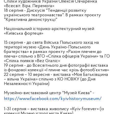
Спілки художників України Олексія Овчаренка
«Всесвіт. Віра. Перемога»
18 серпня - Дискусія "Тенденції розвитку
українського театрознавства". В рамках проєкту
"Креативна деконструкці"
Національний історико-архітектурний музей
«Київська фортеця»
15 серпня - до свята Війська Польського захід на
території музею «День Україно-Польського
братерства» в рамках проекту «Разом плечем до
плеча» спільно з ВГО «Спілка офіцерів України» та ГО
«Спілка поляків «Bez Granic»
19 серпня - до Всесвітнього дня фотографії виставка
із фондової колекції «І плине час крізь фотооб’єктив»
22 серпня – 10 вересня - виставка «Моя Батьківщина
– вільна Україна» спільно з КО НСФХУ (до Дня
Незалежності України)
Музейно-виставковий центр "Музей Києва" -
https://www.facebook.com/kyivhistorymuseum/
1-31 серпня – виставка живопису «Kyiv forever» (із
колекції Музею історії міста Києва)