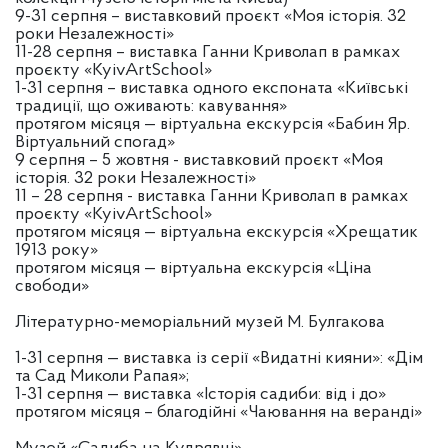
9-31 серпня – виставковий проєкт «Моя історія. 32
роки Незалежності»
11-28 серпня – виставка Ганни Криволап в рамках
проєкту «KyivArtSchool»
1-31 серпня – виставка одного експоната «Київські
традиції, що оживають: кавування»
протягом місяця — віртуальна екскурсія «Бабин Яр.
Віртуальний спогад»
9 серпня – 5 жовтня - виставковий проєкт «Моя
історія. 32 роки Незалежності»
11 – 28 серпня - виставка Ганни Криволап в рамках
проєкту «KyivArtSchool»
протягом місяця — віртуальна екскурсія «Хрещатик
1913 року»
протягом місяця — віртуальна екскурсія «Ціна
свободи»
Літературно-меморіальний музей М. Булгакова
1-31 серпня — виставка із серії «Видатні кияни»: «Дім
та Сад Миколи Рапая»;
1-31 серпня — виставка «Історія садиби: від і до»
протягом місяця – благодійні «Чаювання на веранді»