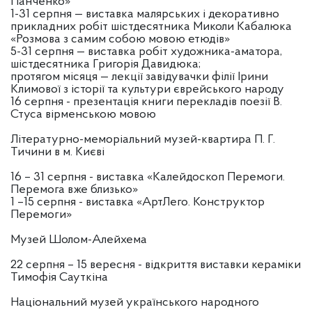
Панченко»
1-31 серпня — виставка малярських і декоративно
прикладних робіт шістдесятника Миколи Кабалюка
«Розмова з самим собою мовою етюдів»
5-31 серпня — виставка робіт художника-аматора,
шістдесятника Григорія Давидюка;
протягом місяця — лекції завідувачки філії Ірини
Климової з історії та культури єврейського народу
16 серпня - презентація книги перекладів поезії В.
Стуса вірменською мовою
Літературно-меморіальний музей-квартира П. Г.
Тичини в м. Києві
16 – 31 серпня - виставка «Калейдоскоп Перемоги.
Перемога вже близько»
1 –15 серпня - виставка «АртЛего. Конструктор
Перемоги»
Музей Шолом-Алейхема
22 серпня – 15 вересня - відкриття виставки кераміки
Тимофія Сауткіна
Національний музей українського народного