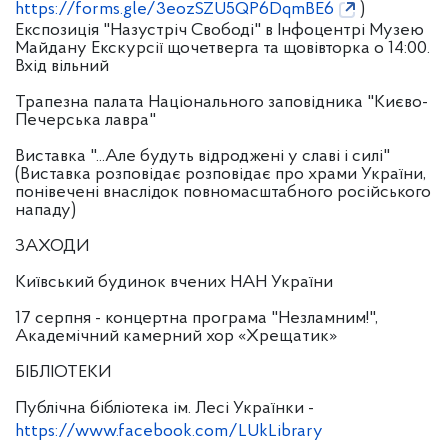
https://forms.gle/3eozSZU5QP6DqmBE6
)
Експозиція "Назустріч Свободі" в Інфоцентрі Музею
Майдану Екскурсії щочетверга та щовівторка о 14:00.
Вхід вільний
Трапезна палата Національного заповідника "Києво-
Печерська лавра"
Виставка "...Але будуть відроджені у славі і силі"
(Виставка розповідає розповідає про храми України,
понівечені внаслідок повномасштабного російського
нападу)
ЗАХОДИ
Київський будинок вчених НАН України
17 серпня - концертна програма "Незламним!",
Академічний камерний хор «Хрещатик»
БІБЛІОТЕКИ
Публічна бібліотека ім. Лесі Українки -
https://www.facebook.com/LUkLibrary