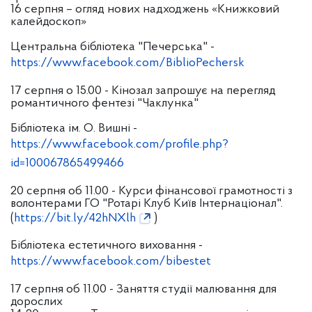
16 серпня – огляд нових надходжень «Книжковий
калейдоскоп»
Центральна бібліотека "Печерська" -
https://www.facebook.com/BiblioPechersk
17 серпня о 15.00 - Кінозал запрошує на перегляд
романтичного фентезі "Чаклунка"
Бібліотека ім. О. Вишні -
https://www.facebook.com/profile.php?
id=100067865499466
20 серпня об 11.00 - Курси фінансової грамотності з
волонтерами ГО "Ротарі Клуб Київ Інтернаціонал".
(
https://bit.ly/42hNXlh
)
Бібліотека естетичного виховання -
https://www.facebook.com/bibestet
17 серпня об 11.00 - Заняття студії малювання для
дорослих