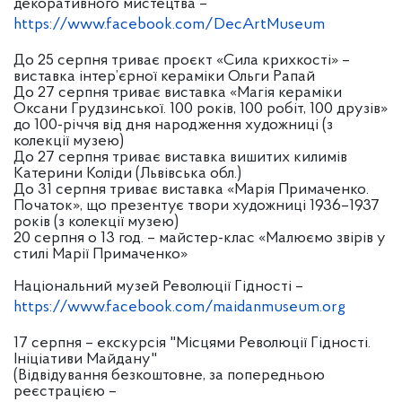
декоративного мистецтва –
https://www.facebook.com/DecArtMuseum
До 25 серпня триває проєкт «Сила крихкості» –
виставка інтер’єрної кераміки Ольги Рапай
До 27 серпня триває виставка «Магія кераміки
Оксани Грудзинської. 100 років, 100 робіт, 100 друзів»
до 100-річчя від дня народження художниці (з
колекції музею)
До 27 серпня триває виставка вишитих килимів
Катерини Коліди (Львівська обл.)
До 31 серпня триває виставка «Марія Примаченко.
Початок», що презентує твори художниці 1936–1937
років (з колекції музею)
20 серпня о 13 год. – майстер-клас «Малюємо звірів у
стилі Марії Примаченко»
Національний музей Революції Гідності –
https://www.facebook.com/maidanmuseum.org
17 серпня – екскурсія "Місцями Революції Гідності.
Ініціативи Майдану"
(Відвідування безкоштовне, за попередньою
реєстрацією –