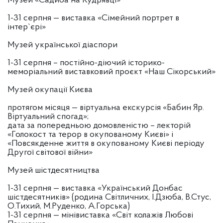
Музей «Садиба на Кудрявці»
1-31 серпня — виставка «Сімейний портрет в
інтер`єрі»
Музей української діаспори
1-31 серпня – постійно-діючий історико-
меморіальний виставковий проєкт «Наш Сікорський»
Музей окупації Києва
протягом місяця — віртуальна екскурсія «Бабин Яр.
Віртуальний спогад»;
дата за попередньою домовленістю – лекторій
«Голокост та терор в окупованому Києві» і
«Повсякденне життя в окупованому Києві періоду
Другої світової війни»
Музей шістдесятництва
1-31 серпня — виставка «Український Донбас
шістдесятників» (родина Світличних, І.Дзюба, В.Стус,
О.Тихий, М.Руденко, А.Горська)
1-31 серпня — мінівиставка «Світ колажів Любові