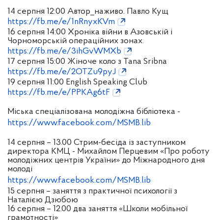
14 серпня 12:00 Автор_наживо. Павло Кущ
https://fb.me/e/1nRnyxKVm
16 серпня 14:00 Хроніка війни в Азовській і
Чорноморській операційних зонах.
https://fb.me/e/3ihGvWMXb
17 серпня 15:00 Жіноче коло з Tana Sribna
https://fb.me/e/2OTZu9pyJ
19 серпня 11:00 English Speaking Club
https://fb.me/e/PPKAg6tF
Міська спеціалізована молодіжна бібліотека -
https://www.facebook.com/MSMB.lib
14 серпня – 13.00 Стрим-бесіда із заступником
директора КМЦ - Михайлом Перцевим «Про роботу
молодіжних центрів України» до Міжнародного дня
молоді
https://www.facebook.com/MSMB.lib
15 серпня – заняття з практичної психології з
Наталією Дзюбою
16 серпня – 12.00 два заняття «Школи мобільної
грамотності»