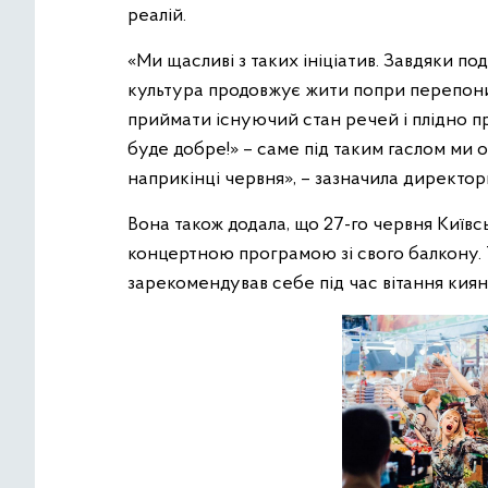
реалій.
«Ми щасливі з таких ініціатив. Завдяки п
культура продовжує жити попри перепони, як
приймати існуючий стан речей і плідно п
буде добре!» – саме під таким гаслом ми 
наприкінці червня», – зазначила директо
Вона також додала, що 27-го червня Київ
концертною програмою зі свого балкону.
зарекомендував себе під час вітання киян 