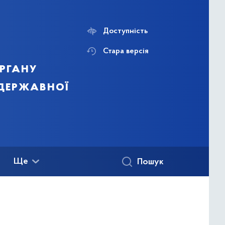
Доступність
Стара версія
ргану
 державної
Ще
Пошук