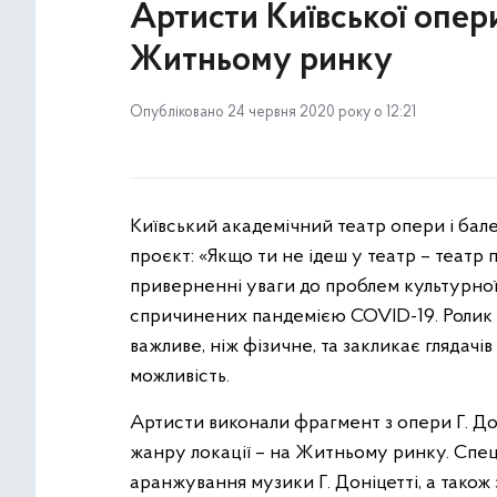
Артисти Київської опер
Житньому ринку
Опубліковано 24 червня 2020 року о 12:21
Київський академічний театр опери і бал
проєкт: «Якщо ти не ідеш у театр – театр 
приверненні уваги до проблем культурно
спричинених пандемією COVID-19. Ролик
важливе, ніж фізичне, та закликає глядачів
можливість.
Артисти виконали фрагмент з опери Г. Дон
жанру локації – на Житньому ринку. Спе
аранжування музики Г. Доніцетті, а також з