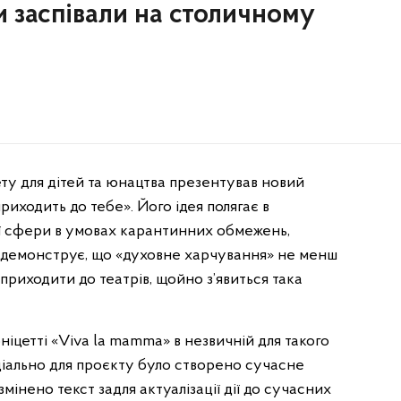
и заспівали на столичному
ету для дітей та юнацтва презентував новий
приходить до тебе». Його ідея полягає в
ї сфери в умовах карантинних обмежень,
 демонструє, що «духовне харчування» не менш
 приходити до театрів, щойно з’явиться така
іцетті «Viva la mamma» в незвичній для такого
ціально для проєкту було створено сучасне
мінено текст задля актуалізації дії до сучасних