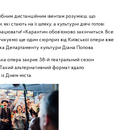
одібним дистанційним івентам розумієш, що
і стають на її шляху, а культурні діячі готові
рацювати! «Карантин обов’язково закінчиться. Все
очікуємо ще один сюрприз від Київської опери вже
рка Департаменту культури Діана Попова.
ська опера закриє 38-й театральний сезон
 Такий альтернативний формат вдало
із Днем міста.