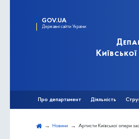
GOV.UA
Державні сайти України
Депа
Київської
Про департамент
Діяльність
Стру
Протидія корупції
Новини
Артисти Київської опери заспівали на сто