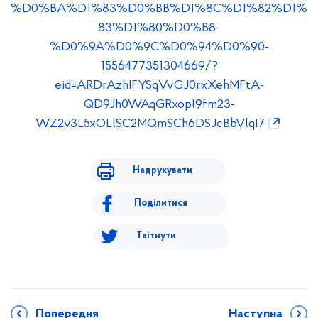
%D0%BA%D1%83%D0%BB%D1%8C%D1%82%D1%
83%D1%80%D0%B8-
%D0%9A%D0%9C%D0%94%D0%90-
1556477351304669/?
eid=ARDrAzhIFYSqVvGJ0rxXehMFtA-
QD9Jh0WAqGRxopl9fm23-
WZ2v3L5xOLlSC2MQmSCh6DSJcBbVlqI7
Надрукувати
Поділитися
Твітнути
Попередня
Наступна