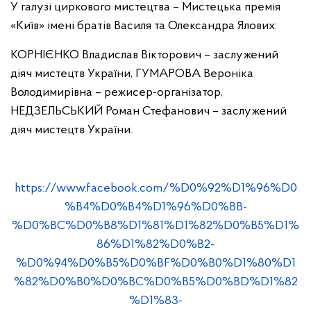
У галузі циркового мистецтва – Мистецька премія
«Київ» імені братів Василя та Олександра Ялових:
КОРНІЄНКО Владислав Вікторович – заслужений
діяч мистецтв України,
ГУМАРОВА Вероніка
Володимирівна – режисер-організатор,
НЕДЗЕЛЬСЬКИЙ Роман Стефанович – заслужений
діяч мистецтв України.
https://www.facebook.com/%D0%92%D1%96%D0
%B4%D0%B4%D1%96%D0%BB-
%D0%BC%D0%B8%D1%81%D1%82%D0%B5%D1%
86%D1%82%D0%B2-
%D0%94%D0%B5%D0%BF%D0%B0%D1%80%D1
%82%D0%B0%D0%BC%D0%B5%D0%BD%D1%82
%D1%83-