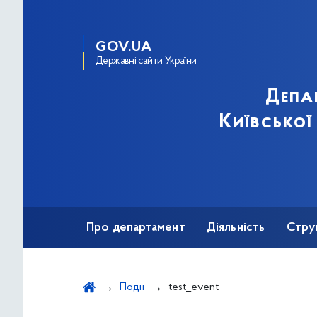
GOV.UA
Державні сайти України
Депа
Київської
Про департамент
Діяльність
Стру
Протидія корупції
Події
test_event