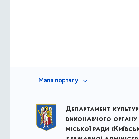
Мапа порталу
Департамент культу
виконавчого органу 
міської ради (Київсь
державної адміністра