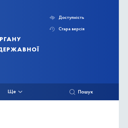
Доступність
Стара версія
ргану
 державної
Ще
Пошук