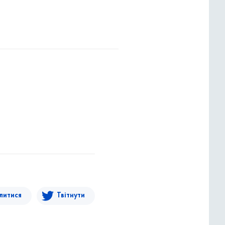
литися
Твітнути