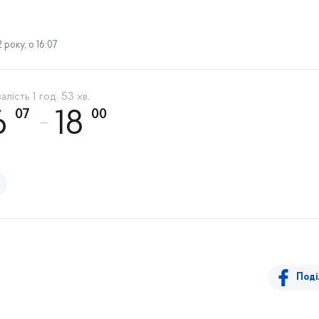
року, о 16:07
алість 1 год. 53 хв.
07
00
6
18
Поді