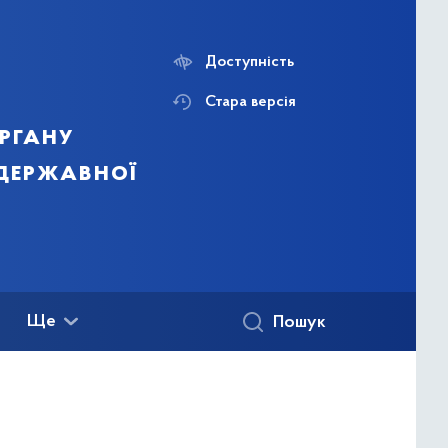
Доступність
Стара версія
ргану
 державної
Ще
Пошук