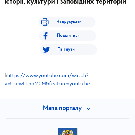
історії, культури і заповідних територій
Надрукувати
Поділитися
Твітнути
h
https://www.youtube.com/watch?
v=UsewCtboM0M&feature=youtu.be
Мапа порталу