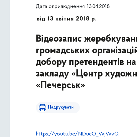
Дата оприлюднення: 13.04.2018
від 13 квітня 2018 р.
Відеозапис жеребкуванн
громадських організацій
добору претендентів н
закладу «Центр художнь
«Печерськ»
Надрукувати
https://youtu.be/NDucO_WjWvQ