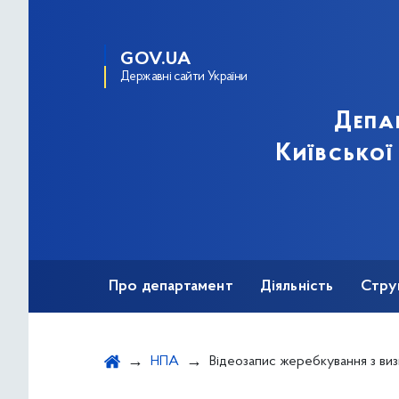
GOV.UA
Державні сайти України
Депа
Київської
Про департамент
Діяльність
Стру
Протидія корупції
НПА
Відеозапис жеребкування з визначення кандидатур від громадських організацій до складу конкурсної комісії з добору претендентів на посаду директора комунал