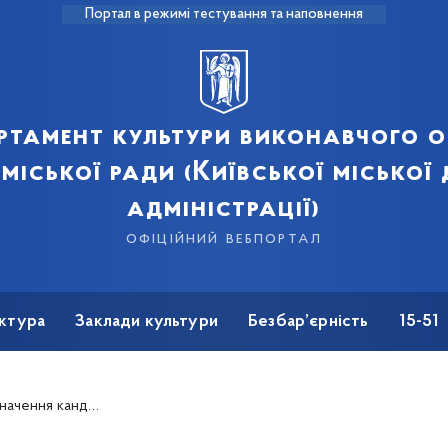
Портал в режимі тестування та наповнення
ртамент культури виконавчого о
 міської ради (Київської міської
адміністрації)
офіційний вебпортал
ктура
Заклади культури
Безбар’єрність
15-51
ьного закладу «Центр художньої та технічної творчості «Печерськ»