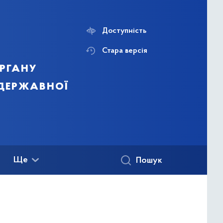
Доступність
Стара версія
ргану
 державної
Ще
Пошук