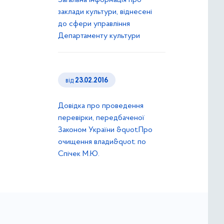
Загальна інформація про
заклади культури, віднесені
до сфери управління
Департаменту культури
від
23.02.2016
Довідка про проведення
перевірки, передбаченої
Законом України &quot;Про
очищення влади&quot; по
Спічек М.Ю.