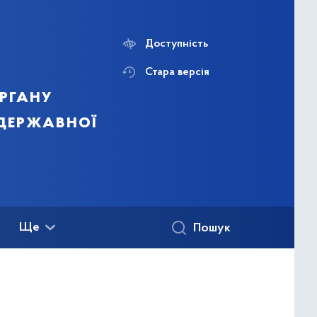
Доступність
Стара версія
ргану
 державної
Ще
Пошук