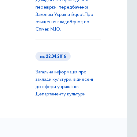
Довідка про проведення
перевірки, передбаченої
Законом України &quot;Про
очищення влади&quot; по
Спічек М.Ю.
від
22.04.2016
Загальна інформація про
заклади культури, віднесені
до сфери управління
Департаменту культури