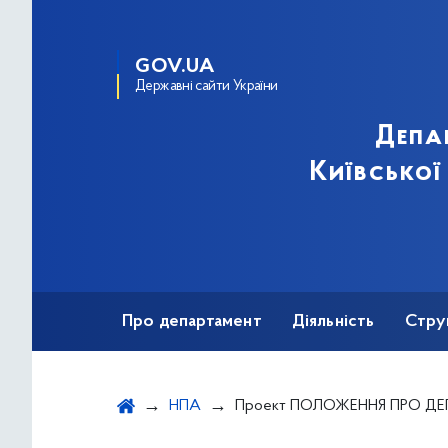
GOV.UA
Державні сайти України
Депа
Київської
Про департамент
Діяльність
Стру
Протидія корупції
НПА
Проект ПОЛОЖЕННЯ ПРО ДЕПАРТА