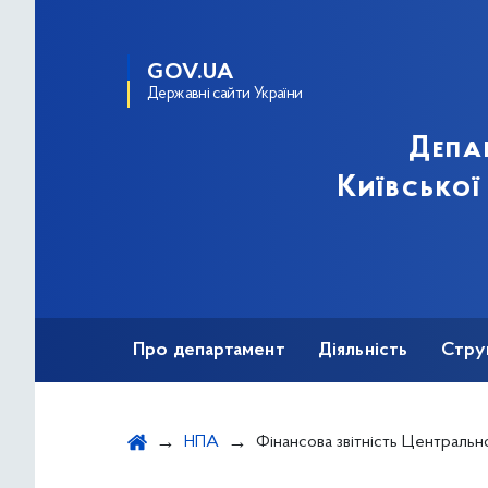
GOV.UA
Державні сайти України
Депа
Київської
Про департамент
Діяльність
Стру
Протидія корупції
НПА
Фінансова звітність Центрального парку культури 