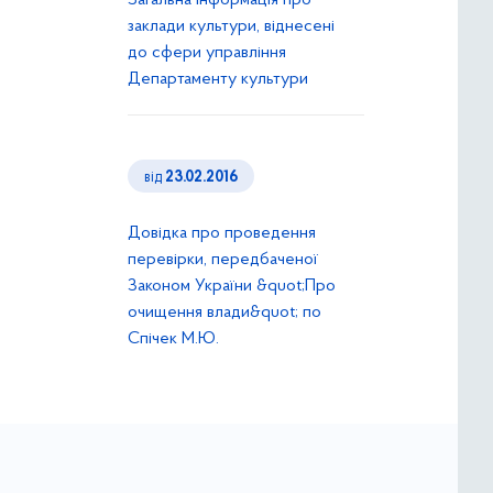
Загальна інформація про
заклади культури, віднесені
до сфери управління
Департаменту культури
від
23.02.2016
Довідка про проведення
перевірки, передбаченої
Законом України &quot;Про
очищення влади&quot; по
Спічек М.Ю.