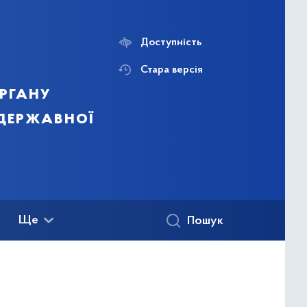
Доступність
Стара версія
ргану
 державної
Ще
Пошук