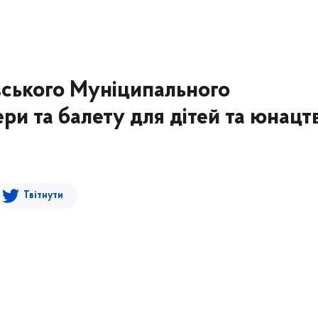
ївського Муніципального
ри та балету для дітей та юнацт
Твітнути