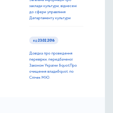
Загальна інформація про
заклади культури, віднесені
до сфери управління
Департаменту культури
від
23.02.2016
Довідка про проведення
перевірки, передбаченої
Законом України &quot;Про
очищення влади&quot; по
Спічек М.Ю.