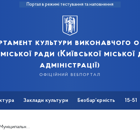
Портал в режимі тестування та наповнення
ртамент культури виконавчого о
 міської ради (Київської міської
адміністрації)
офіційний вебпортал
ктура
Заклади культури
Безбар’єрність
15-51
ля дітей та юнацтва на 01.04.18р.