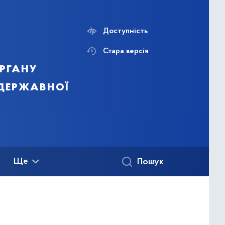
Доступність
Стара версія
ргану
 державної
Ще
Пошук