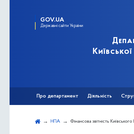
GOV.UA
Державні сайти України
Депа
Київської
Про департамент
Діяльність
Стру
Протидія корупції
НПА
Фінансова звітність Київського Муніципального академічного тетару опери та балету д