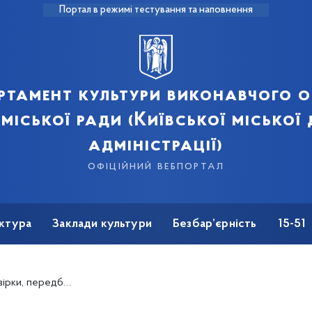
Портал в режимі тестування та наповнення
ртамент культури виконавчого о
 міської ради (Київської міської
адміністрації)
офіційний вебпортал
ктура
Заклади культури
Безбар’єрність
15-51
щення влади&quot; Правдивець Я.І.