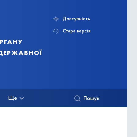
Доступність
Стара версія
ргану
 державної
Ще
Пошук