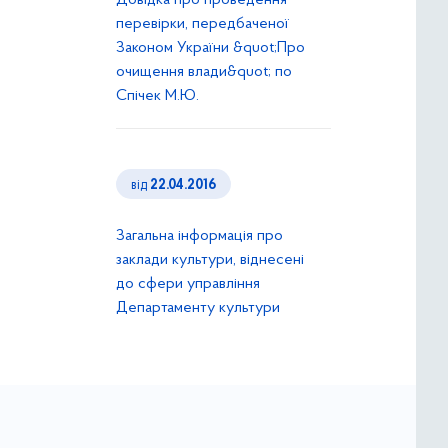
Довідка про проведення
перевірки, передбаченої
Законом України &quot;Про
очищення влади&quot; по
Спічек М.Ю.
від
22.04.2016
Загальна інформація про
заклади культури, віднесені
до сфери управління
Департаменту культури