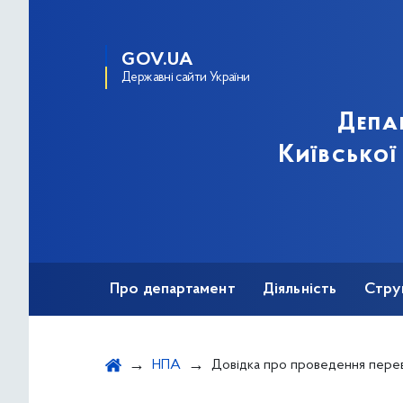
GOV.UA
Державні сайти України
Депа
Київської
Про департамент
Діяльність
Стру
Протидія корупції
НПА
Довідка про проведення перевірки, передбаченої Законом України &quot;Про очи