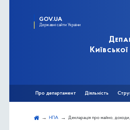
GOV.UA
Державні сайти України
Депа
Київської
Про департамент
Діяльність
Стру
Протидія корупції
НПА
Декларація про майно, доходи, витрати і зобов`язання фінансового характеру за 2015 рік Спічек М.Ю. (крім відомостей, що 