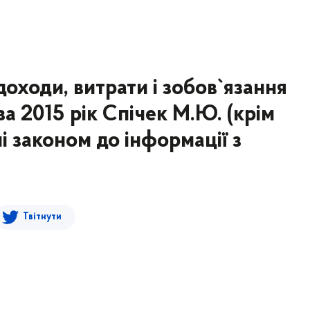
оходи, витрати і зобов`язання
а 2015 рік Спічек М.Ю. (крім
і законом до інформації з
Твітнути