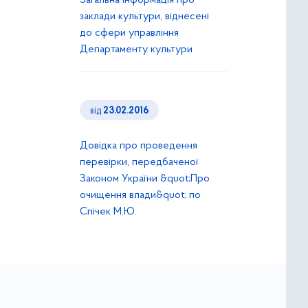
Загальна інформація про
заклади культури, віднесені
до сфери управління
Департаменту культури
від
23.02.2016
Довідка про проведення
перевірки, передбаченої
Законом України &quot;Про
очищення влади&quot; по
Спічек М.Ю.