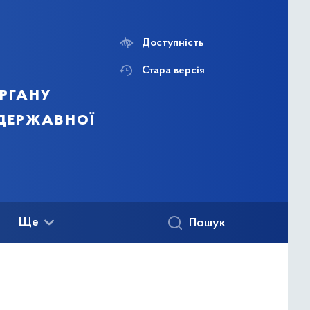
Доступність
Стара версія
ргану
 державної
Ще
Пошук