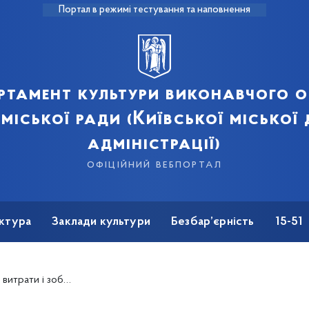
Портал в режимі тестування та наповнення
ртамент культури виконавчого о
 міської ради (Київської міської
адміністрації)
офіційний вебпортал
ктура
Заклади культури
Безбар’єрність
15-51
віднесені законом до інформації з обмеженим доступом)